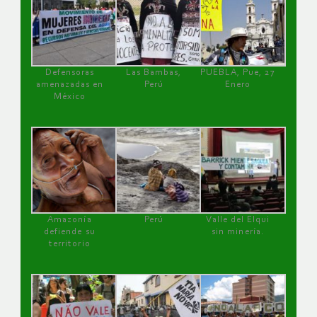
Defensoras
Las Bambas,
PUEBLA, Pue, 27
amenazadas en
Perú
Enero
México
Amazonía
Perú
Valle del Elqui
defiende su
sin minería.
territorio