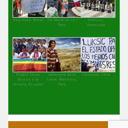
Vale mata, Brasil
Tía María no va !
Orinoco,
Perú
Venezuela
Pueblo Shuar
defensora de la
Caimanes, Chile
dice no a la
tierra, Melchora,
minería, Ecuador
Perú