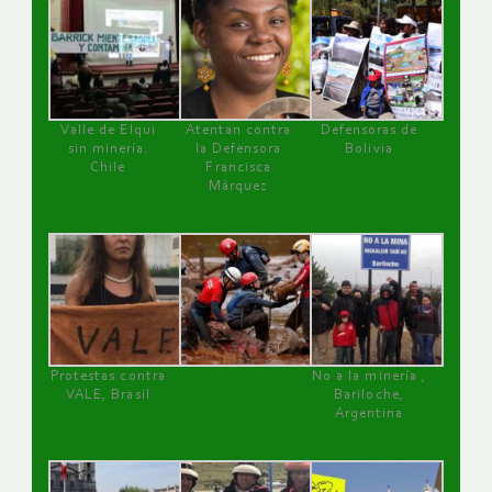
Valle de Elqui
Atentan contra
Defensoras de
sin minería.
la Defensora
Bolivia
Chile
Francisca
Márquez
Protestas contra
No a la minería ,
VALE, Brasil
Bariloche,
Argentina