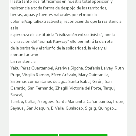
Hasta tanto nos ratificamos en nuestra total oposición y
resistencia a toda forma de despojo de los territorios,
tierras, aguas y fuentes naturales por el modelo
colonial/capital/extractivista, reconociendo que la resistencia
es la
esperanza de sustituir la “civilización extractivista”, por la
civilización del “Sumak Kawsay” ello permitirá la derrota
de la barbarie y el triunfo de la solidaridad, la vida y el
comunitarismo.
En resistencia
Yaku Pérez Guartambel, Arariwa Sigcha, Stefania Lalvay, Ruth
Pugo, Virgilio Ramon, Efren Arévalo, Mary Quintanilla,
Sistemas comunitarios de agua Santa Isabel, Girón, San
Gerardo, San Fernando, Zhaglli, Victoria del Porte, Tarqui,
Suscal,
Tambo, Cañar, Azogues, Santa Marianita, Cañaribamba, Irquis,
Sayausi, San Joaquin, El Valle, Gualaceo, Sigsig, Quingeo…