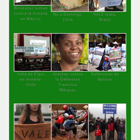
Wirakutas luchan
contra la minería
No a Dominga,
VALE mata,
en México
Chile
Brasil
Valle de Elqui
Atentan contra
Defensoras de
sin minería.
la Defensora
Bolivia
Chile
Francisca
Márquez