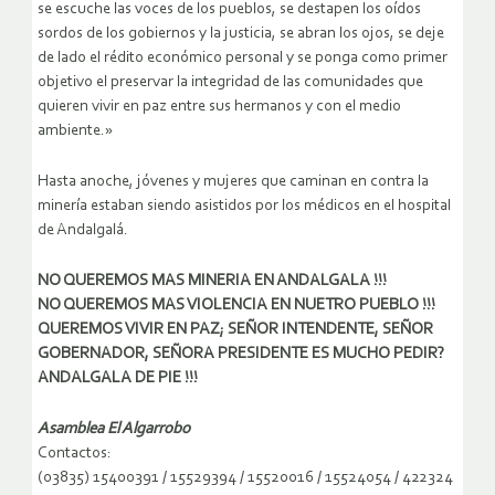
se escuche las voces de los pueblos, se destapen los oídos
sordos de los gobiernos y la justicia, se abran los ojos, se deje
de lado el rédito económico personal y se ponga como primer
objetivo el preservar la integridad de las comunidades que
quieren vivir en paz entre sus hermanos y con el medio
ambiente.»
Hasta anoche, jóvenes y mujeres que caminan en contra la
minería estaban siendo asistidos por los médicos en el hospital
de Andalgalá.
NO QUEREMOS MAS MINERIA EN ANDALGALA !!!
NO QUEREMOS MAS VIOLENCIA EN NUETRO PUEBLO !!!
QUEREMOS VIVIR EN PAZ; SEÑOR INTENDENTE, SEÑOR
GOBERNADOR, SEÑORA PRESIDENTE ES MUCHO PEDIR?
ANDALGALA DE PIE !!!
Asamblea El Algarrobo
Contactos:
(03835) 15400391 / 15529394 / 15520016 / 15524054 / 422324