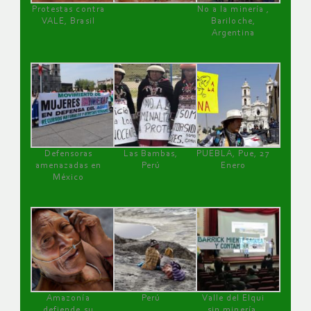
Protestas contra
No a la minería ,
VALE, Brasil
Bariloche,
Argentina
Defensoras
Las Bambas,
PUEBLA, Pue, 27
amenazadas en
Perú
Enero
México
Amazonía
Perú
Valle del Elqui
defiende su
sin minería.