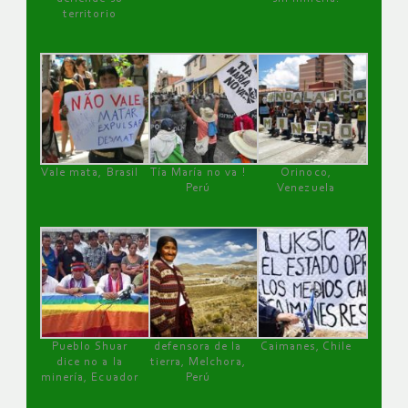
territorio
Vale mata, Brasil
Tía María no va !
Orinoco,
Perú
Venezuela
Pueblo Shuar
defensora de la
Caimanes, Chile
dice no a la
tierra, Melchora,
minería, Ecuador
Perú