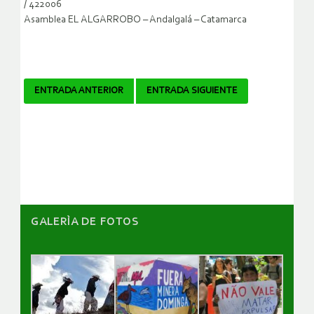
/ 422006
Asamblea EL ALGARROBO – Andalgalá – Catamarca
Navegador
ENTRADA ANTERIOR
ENTRADA SIGUIENTE
de
artículos
GALERÌA DE FOTOS