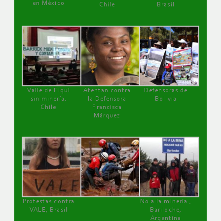
en México
Chile
Brasil
Valle de Elqui
Atentan contra
Defensoras de
sin minería.
la Defensora
Bolivia
Chile
Francisca
Márquez
Protestas contra
No a la minería ,
VALE, Brasil
Bariloche,
Argentina