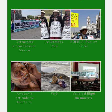
Defensoras
Las Bambas,
PUEBLA, Pue, 27
amenazadas en
Perú
Enero
México
Amazonía
Perú
Valle del Elqui
defiende su
sin minería.
territorio