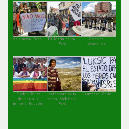
Vale mata, Brasil
Tía María no va !
Orinoco,
Perú
Venezuela
Pueblo Shuar
defensora de la
Caimanes, Chile
dice no a la
tierra, Melchora,
minería, Ecuador
Perú