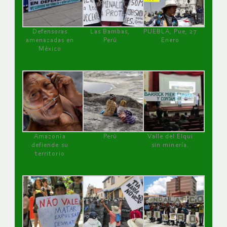
Defensoras
Las Bambas,
PUEBLA, Pue, 27
amenazadas en
Perú
Enero
México
Amazonía
Perú
Valle del Elqui
defiende su
sin minería.
territorio