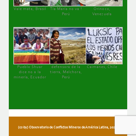
Vale mata, Brasil
Tía María no va !
Orinoco,
Perú
Venezuela
Pueblo Shuar
defensora de la
Caimanes, Chile
dice no a la
tierra, Melchora,
minería, Ecuador
Perú
(cc-by) Observatorio de Conflictos Mineros de América Latina, 2026