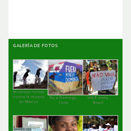
de
artículos
GALERÌA DE FOTOS
Wirakutas luchan
contra la minería
No a Dominga,
VALE mata,
en México
Chile
Brasil