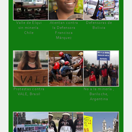
Valle de Elqui
Atentan contra
Defensoras de
sin minería.
la Defensora
Bolivia
Chile
Francisca
Márquez
Protestas contra
No a la minería ,
VALE, Brasil
Bariloche,
Argentina