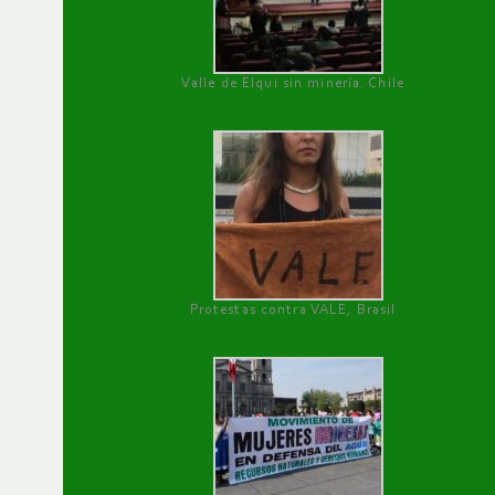
Valle de Elqui sin minería. Chile
Protestas contra VALE, Brasil