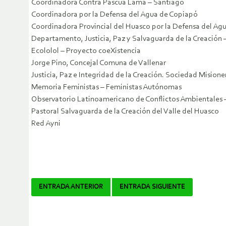
Coordinadora Contra Pascua Lama – Santiago
Coordinadora por la Defensa del Agua de Copiapó
Coordinadora Provincial del Huasco por la Defensa del Ag
Departamento, Justicia, Paz y Salvaguarda de la Creación
Ecololol – Proyecto coeXistencia
Jorge Pino, Concejal Comuna de Vallenar
Justicia, Paz e Integridad de la Creación. Sociedad Misio
Memoria Feministas – Feministas Autónomas
Observatorio Latinoamericano de Conflictos Ambientales
Pastoral Salvaguarda de la Creación del Valle del Huasco
Red Ayni
Navegador
ENTRADA ANTERIOR
ENTRADA SIGUIENTE
de