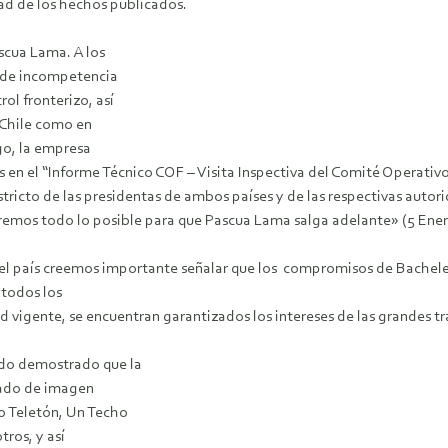
edad de los hechos publicados.
ascua Lama. A los
 de incompetencia
ol fronterizo, así
 Chile como en
go, la empresa
as en el “Informe Técnico COF – Visita Inspectiva del Comité Operat
ricto de las presidentas de ambos países y de las respectivas autori
remos todo lo posible para que Pascua Lama salga adelante» (5 Ener
 el país creemos importante señalar que los compromisos de Bachelet
 todos los
 vigente, se encuentran garantizados los intereses de las grandes tr
ado demostrado que la
avado de imagen
mo Teletón, Un Techo
ros, y así