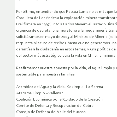
Por último, entendiendo que Pascua Lama no es más que la 
Cordillera de Los Andes a la explotación minera transfront
Frei firmara en 1997 junto a Carlos Menem el Tratado Binaci
urgencia de decretar una moratoria a la megaminería trans
solicitáramos en mayo de 2009 al Ministro de Minería (soli
respuesta ni acuso de recibo), hasta que no generemos una
garantías a la ciudadanía en estos temas, y una política de
del sector más estratégico para la vida en Chile: la minería.
Reafirmamos nuestra apuesta por la vida, el agua limpia y 
sustentable para nuestras familias.
Asamblea del Agua y la Vida, Kokimpu – La Serena
Atacama Limpio – Vallenar
Coalición Ecuménica por el Cuidado de la Creación
Comité de Defensa y Recuperación del Cobre
Consejo de Defensa del Valle del Huasco