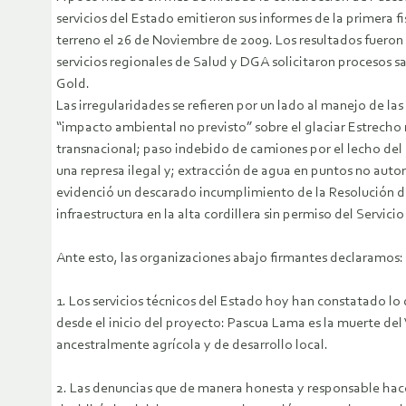
servicios del Estado emitieron sus informes de la primera fi
terreno el 26 de Noviembre de 2009. Los resultados fueron
servicios regionales de Salud y DGA solicitaron procesos s
Gold.
Las irregularidades se refieren por un lado al manejo de la
“impacto ambiental no previsto” sobre el glaciar Estrecho
transnacional; paso indebido de camiones por el lecho del 
una represa ilegal y; extracción de agua en puntos no autor
evidenció un descarado incumplimiento de la Resolución de
infraestructura en la alta cordillera sin permiso del Servicio
Ante esto, las organizaciones abajo firmantes declaramos:
1. Los servicios técnicos del Estado hoy han constatado l
desde el inicio del proyecto: Pascua Lama es la muerte del 
ancestralmente agrícola y de desarrollo local.
2. Las denuncias que de manera honesta y responsable hace