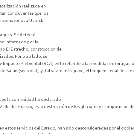
scalización realizada en
 tan concluyentes que los
ancionatorios a Barrick
s aguas: Se detectó
 no informado por la
río El Estrecho; construcción de
izados. Por otro lado, se
 Impacto Ambiental (RCA) en lo referido a las medidas de mitigación 
 de Salud (sectorial), y, tal vez lo más grave, el bloqueo ilegal de cam
o que la comunidad ha declarado
Valle del Huasco, es la destrucción de los glaciares y la imposición
n estos servicios del Estado, han sido desconsideradas por el gobier