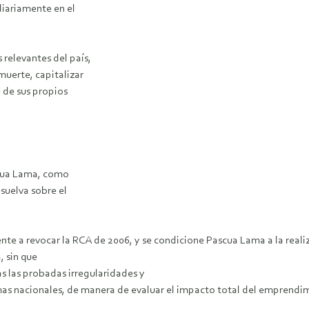
diariamente en el
 relevantes del país,
muerte, capitalizar
e de sus propios
scua Lama, como
suelva sobre el
ente a revocar la RCA de 2006, y se condicione Pascua Lama a la real
 sin que
s las probadas irregularidades y
mas nacionales, de manera de evaluar el impacto total del emprendimi