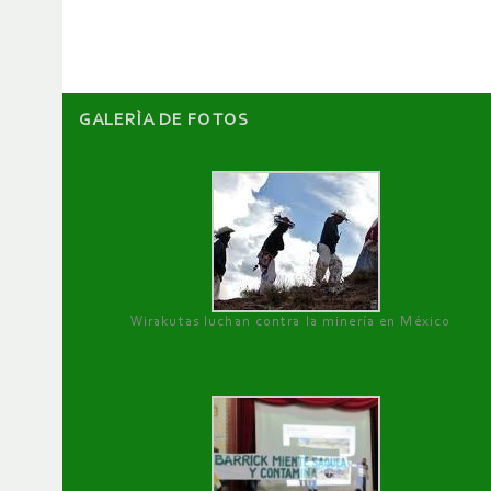
artículos
GALERÌA DE FOTOS
Wirakutas luchan contra la minería en México