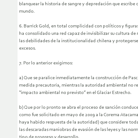
blanquear la historia de sangre y depredación que escribe 
mundo.
6. Barrick Gold, en total complicidad con políticos y figuras
ha consolidado una red capaz de invisibilizar su cultura de 
las debilidades de la institucionalidad chilena y protegers
excesos.
7. Por lo anterior exigimos:
a) Que se paralice inmediatamente la construcción de Pa
medida precautoria, mientras la autoridad ambiental no re
“impacto ambiental no previsto” en el Glaciar Estrecho.
b) Que por lo pronto se abra el proceso de sanción conduc
como fue solicitado en mayo de 2009 a la Corema Atacama,
haya habido respuesta de la autoridad) que considere toda
las descaradas maniobras de evasión de las leyes y las nor
tipo de progreso y desarrollo.