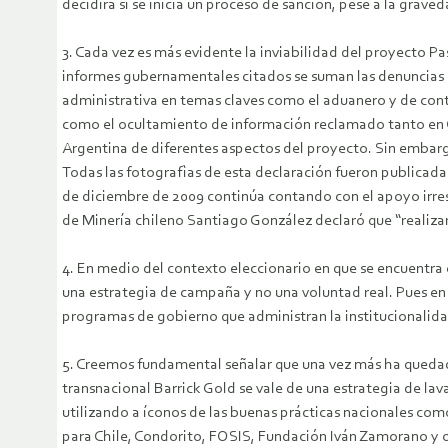
decidirá si se inicia un proceso de sanción, pese a la grav
3. Cada vez es más evidente la inviabilidad del proyecto P
informes gubernamentales citados se suman las denuncias
administrativa en temas claves como el aduanero y de contr
como el ocultamiento de información reclamado tanto en
Argentina de diferentes aspectos del proyecto. Sin embar
Todas las fotografìas de esta declaración fueron publicad
de diciembre de 2009 continúa contando con el apoyo irrest
de Minería chileno Santiago González declaró que “realiza
4. En medio del contexto eleccionario en que se encuentra
una estrategia de campaña y no una voluntad real. Pues en
programas de gobierno que administran la institucionalidad
5. Creemos fundamental señalar que una vez más ha qued
transnacional Barrick Gold se vale de una estrategia de l
utilizando a íconos de las buenas prácticas nacionales co
para Chile, Condorito, FOSIS, Fundación Iván Zamorano y ot