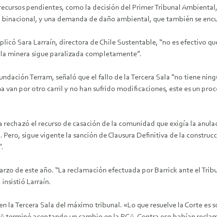
ecursos pendientes, como la decisión del Primer Tribunal Ambiental, 
 binacional, y una demanda de daño ambiental, que también se encue
licó Sara Larraín, directora de Chile Sustentable, “no es efectivo qu
e la minera sigue paralizada completamente”.
Fundación Terram, señaló que el fallo de la Tercera Sala “no tiene ni
 van por otro carril y no han sufrido modificaciones, este es un proc
 rechazó el recurso de casación de la comunidad que exigía la anula
. Pero, sigue vigente la sanción de Clausura Definitiva de la constr
”.
arzo de este año. “La reclamación efectuada por Barrick ante el Trib
insistió Larraín.
en la Tercera Sala del máximo tribunal. «Lo que resuelve la Corte es