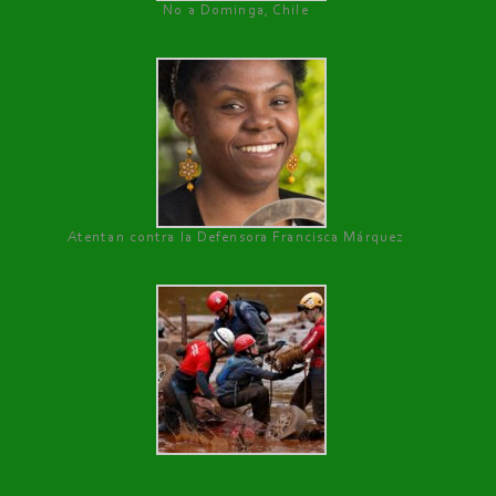
No a Dominga, Chile
Atentan contra la Defensora Francisca Márquez