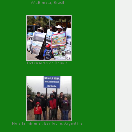
VALE mata, Brasil
Defensoras de Bolivia
No a la minería , Bariloche, Argentina