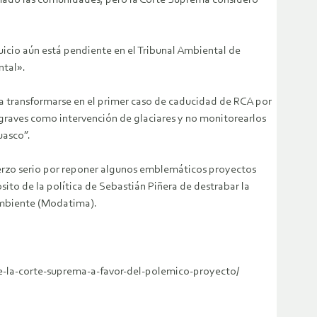
amado las comunidades, pero la Corte Suprema consideró
uicio aún está pendiente en el Tribunal Ambiental de
ntal».
ía transformarse en el primer caso de caducidad de RCA por
graves como intervención de glaciares y no monitorearlos
uasco”.
uerzo serio por reponer algunos emblemáticos proyectos
ito de la política de Sebastián Piñera de destrabar la
 Ambiente (Modatima).
de-la-corte-suprema-a-favor-del-polemico-proyecto/