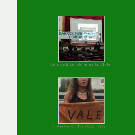
Valle de Elqui sin minería. Chile
Protestas contra VALE, Brasil