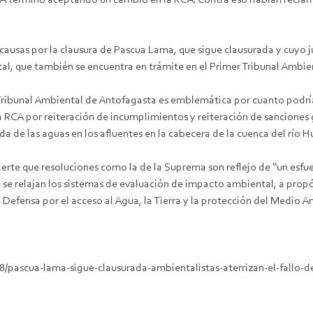
 SEA terminó aceptando un cambio en la RCA. Contra eso habían recl
 causas por la clausura de Pascua Lama, que sigue clausurada y cuyo j
, que también se encuentra en trámite en el Primer Tribunal Ambie
l Tribunal Ambiental de Antofagasta es emblemática por cuanto podr
 RCA por reiteración de incumplimientos y reiteración de sanciones 
de las aguas en los afluentes en la cabecera de la cuenca del río H
erte que resoluciones como la de la Suprema son reflejo de “un esf
e relajan los sistemas de evaluación de impacto ambiental, a propós
de Defensa por el acceso al Agua, la Tierra y la protección del Medio
08/pascua-lama-sigue-clausurada-ambientalistas-aterrizan-el-fallo-