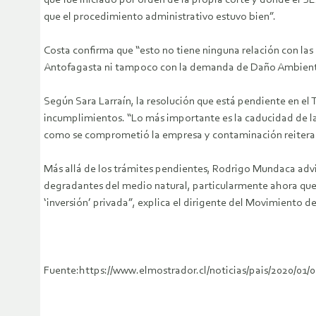
que fue iniciado por orden de la propia corte y donde el
que el procedimiento administrativo estuvo bien”.
Costa confirma que “esto no tiene ninguna relación con las
Antofagasta ni tampoco con la demanda de Daño Ambiental
Según Sara Larraín, la resolución que está pendiente en e
incumplimientos. “Lo más importante es la caducidad de la
como se comprometió la empresa y contaminación reiterada 
Más allá de los trámites pendientes, Rodrigo Mundaca advi
degradantes del medio natural, particularmente ahora que s
‘inversión’ privada”, explica el dirigente del Movimiento 
Fuente:https://www.elmostrador.cl/noticias/pais/2020/01/