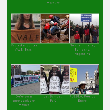
Márquez
Protestas contra
No a la minería ,
VALE, Brasil
Bariloche,
Argentina
Defensoras
Las Bambas,
PUEBLA, Pue, 27
amenazadas en
Perú
Enero
México