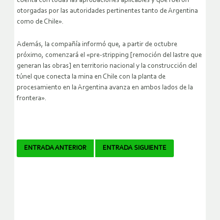
cuenta con todas las aprobaciones aplicables y que fueron
otorgadas por las autoridades pertinentes tanto de Argentina
como de Chile».
Además, la compañía informó que, a partir de octubre
próximo, comenzará el «pre-stripping [remoción del lastre que
generan las obras] en territorio nacional y la construcción del
túnel que conecta la mina en Chile con la planta de
procesamiento en la Argentina avanza en ambos lados de la
frontera».
Navegador
ENTRADA ANTERIOR
ENTRADA SIGUIENTE
de
artículos