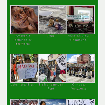
Amazonía
Perú
Valle del Elqui
defiende su
sin minería.
territorio
Vale mata, Brasil
Tía María no va !
Orinoco,
Perú
Venezuela