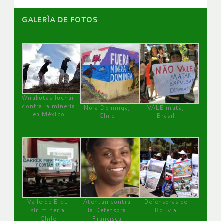
GALERÌA DE FOTOS
Wirakutas luchan
contra la minería
No a Dominga,
VALE mata,
en México
Chile
Brasil
Valle de Elqui
Atentan contra
Defensoras de
sin minería.
la Defensora
Bolivia
Chile
Francisca