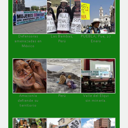
Defensoras
Las Bambas,
PUEBLA, Pue, 27
amenazadas en
Perú
Enero
México
Amazonía
Perú
Valle del Elqui
defiende su
sin minería.
territorio