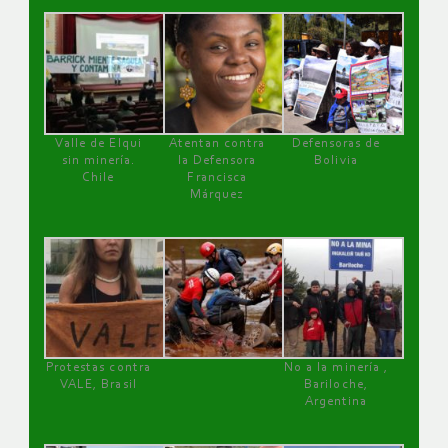
Valle de Elqui
Atentan contra
Defensoras de
sin minería.
la Defensora
Bolivia
Chile
Francisca
Márquez
Protestas contra
No a la minería ,
VALE, Brasil
Bariloche,
Argentina