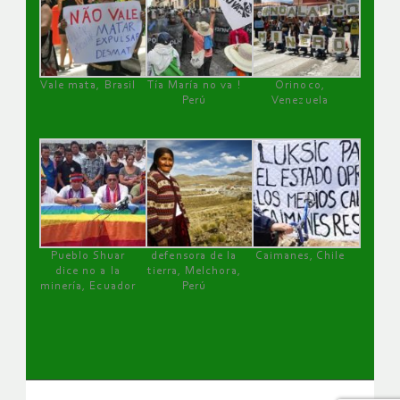
Vale mata, Brasil
Tía María no va !
Orinoco,
Perú
Venezuela
Pueblo Shuar
defensora de la
Caimanes, Chile
dice no a la
tierra, Melchora,
minería, Ecuador
Perú