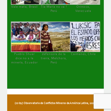
Vale mata, Brasil
Tía María no va !
Orinoco,
Perú
Venezuela
Pueblo Shuar
defensora de la
Caimanes, Chile
dice no a la
tierra, Melchora,
minería, Ecuador
Perú
(cc-by) Observatorio de Conflictos Mineros de América Latina, 2026