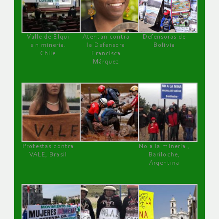
Valle de Elqui
Atentan contra
Defensoras de
sin minería.
la Defensora
Bolivia
Chile
Francisca
Márquez
Protestas contra
No a la minería ,
VALE, Brasil
Bariloche,
Argentina