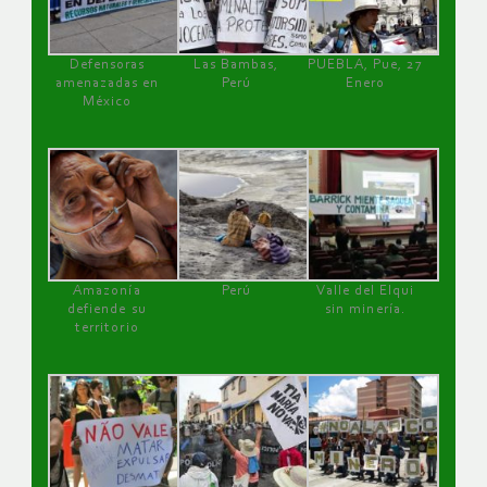
Defensoras
Las Bambas,
PUEBLA, Pue, 27
amenazadas en
Perú
Enero
México
Amazonía
Perú
Valle del Elqui
defiende su
sin minería.
territorio