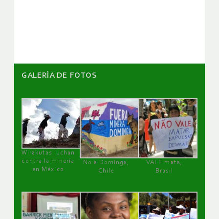
de
artículos
GALERÌA DE FOTOS
Wirakutas luchan
contra la minería
No a Dominga,
VALE mata,
en México
Chile
Brasil