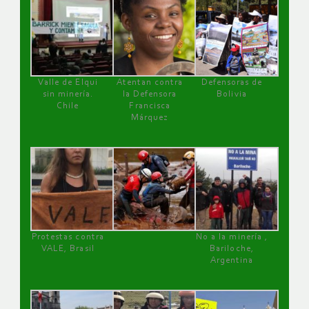
Valle de Elqui
Atentan contra
Defensoras de
sin minería.
la Defensora
Bolivia
Chile
Francisca
Márquez
Protestas contra
No a la minería ,
VALE, Brasil
Bariloche,
Argentina