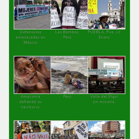
Defensoras
Las Bambas,
PUEBLA, Pue, 27
amenazadas en
Perú
Enero
México
Amazonía
Perú
Valle del Elqui
defiende su
sin minería.
territorio