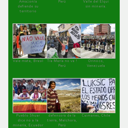
Amazonía
Perú
Valle del Elqui
defiende su
sin minería.
territorio
Vale mata, Brasil
Tía María no va !
Orinoco,
Perú
Venezuela
Pueblo Shuar
defensora de la
Caimanes, Chile
dice no a la
tierra, Melchora,
minería, Ecuador
Perú