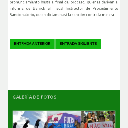
pronunciamiento hasta el final del proceso, quienes derivan el
informe de Barrick al Fiscal Instructor de Procedimiento
Sancionatorio, quien dictaminará la sanción contra la minera.
Navegador
ENTRADA ANTERIOR
ENTRADA SIGUIENTE
de
artículos
GALERÌA DE FOTOS