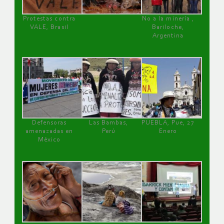
Protestas contra
No a la minería ,
VALE, Brasil
Bariloche,
Argentina
Defensoras
Las Bambas,
PUEBLA, Pue, 27
amenazadas en
Perú
Enero
México