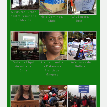
Wirakutas luchan
contra la minería
No a Dominga,
VALE mata,
en México
Chile
Brasil
Valle de Elqui
Atentan contra
Defensoras de
sin minería.
la Defensora
Bolivia
Chile
Francisca
Márquez