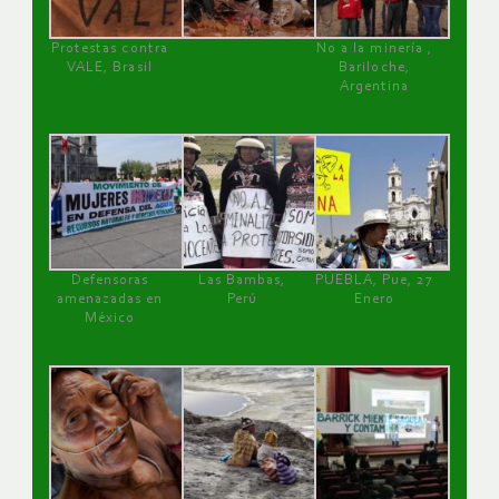
Protestas contra
No a la minería ,
VALE, Brasil
Bariloche,
Argentina
Defensoras
Las Bambas,
PUEBLA, Pue, 27
amenazadas en
Perú
Enero
México