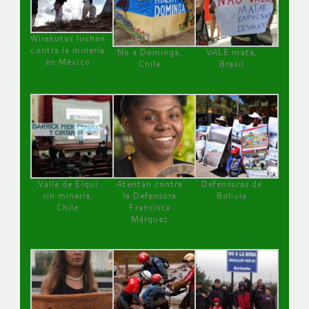
Wirakutas luchan
contra la minería
No a Dominga,
VALE mata,
en México
Chile
Brasil
Valle de Elqui
Atentan contra
Defensoras de
sin minería.
la Defensora
Bolivia
Chile
Francisca
Márquez