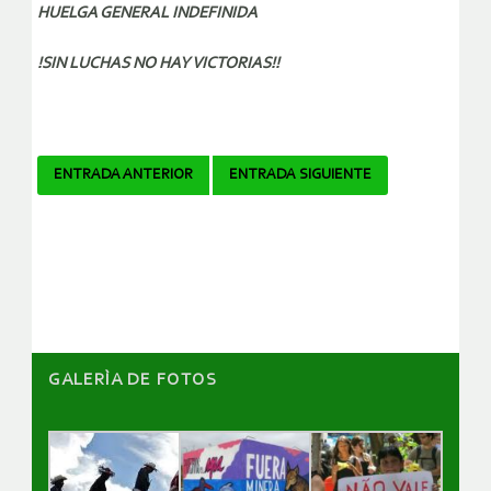
HUELGA GENERAL INDEFINIDA
!SIN LUCHAS NO HAY VICTORIAS!!
Navegador
ENTRADA ANTERIOR
ENTRADA SIGUIENTE
de
artículos
GALERÌA DE FOTOS