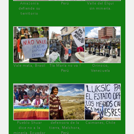
Amazonía
Perú
Valle del Elqui
defiende su
sin minería.
territorio
Vale mata, Brasil
Tía María no va !
Orinoco,
Perú
Venezuela
Pueblo Shuar
defensora de la
Caimanes, Chile
dice no a la
tierra, Melchora,
minería, Ecuador
Perú