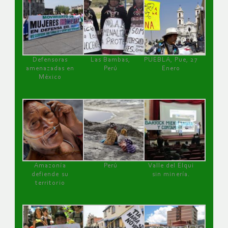
Defensoras
Las Bambas,
PUEBLA, Pue, 27
amenazadas en
Perú
Enero
México
Amazonía
Perú
Valle del Elqui
defiende su
sin minería.
territorio