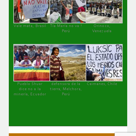
Vale mata, Brasil
Tía María no va !
Orinoco,
Perú
Venezuela
Pueblo Shuar
defensora de la
Caimanes, Chile
dice no a la
tierra, Melchora,
minería, Ecuador
Perú