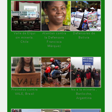
Valle de Elqui
Atentan contra
Defensoras de
sin minería.
la Defensora
Bolivia
Chile
Francisca
Márquez
Protestas contra
No a la minería ,
VALE, Brasil
Bariloche,
Argentina