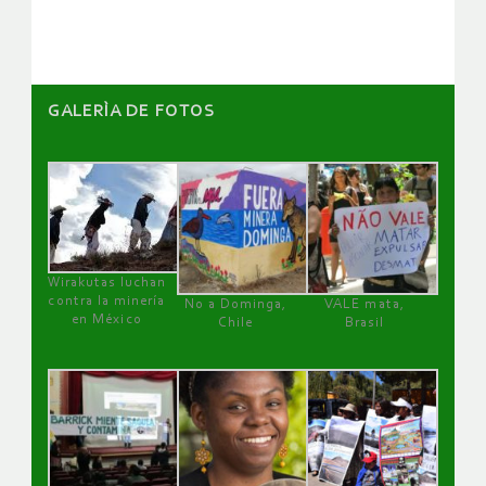
artículos
GALERÌA DE FOTOS
Wirakutas luchan
contra la minería
No a Dominga,
VALE mata,
en México
Chile
Brasil