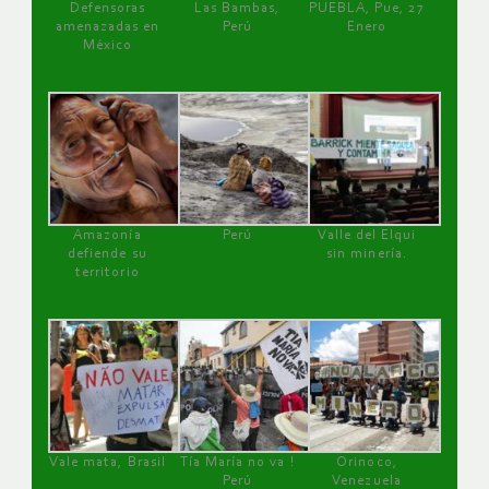
Defensoras
Las Bambas,
PUEBLA, Pue, 27
amenazadas en
Perú
Enero
México
Amazonía
Perú
Valle del Elqui
defiende su
sin minería.
territorio
Vale mata, Brasil
Tía María no va !
Orinoco,
Perú
Venezuela