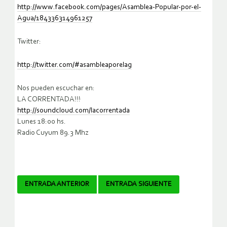
http://www.facebook.com/pages/Asamblea-Popular-por-el-
Agua/184336314961257
Twitter:
http://twitter.com/#asambleaporelag
Nos pueden escuchar en:
LA CORRENTADA!!!
http://soundcloud.com/lacorrentada
Lunes 18:00 hs.
Radio Cuyum 89.3 Mhz
Navegador
ENTRADA ANTERIOR
ENTRADA SIGUIENTE
de