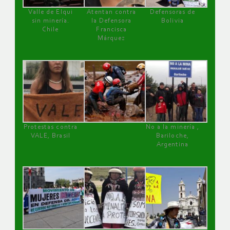
Valle de Elqui
Atentan contra
Defensoras de
sin minería.
la Defensora
Bolivia
Chile
Francisca
Márquez
Protestas contra
No a la minería ,
VALE, Brasil
Bariloche,
Argentina