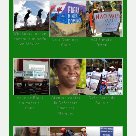
Wirakutas luchan
contra la minería
No a Dominga,
VALE mata,
en México
Chile
Brasil
Valle de Elqui
Atentan contra
Defensoras de
sin minería.
la Defensora
Bolivia
Chile
Francisca
Márquez