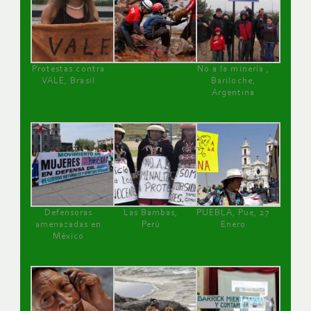
Protestas contra
No a la minería ,
VALE, Brasil
Bariloche,
Argentina
Defensoras
Las Bambas,
PUEBLA, Pue, 27
amenazadas en
Perú
Enero
México