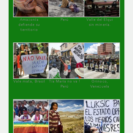
Amazonía
Perú
Valle del Elqui
defiende su
sin minería.
territorio
Vale mata, Brasil
Tía María no va !
Orinoco,
Perú
Venezuela