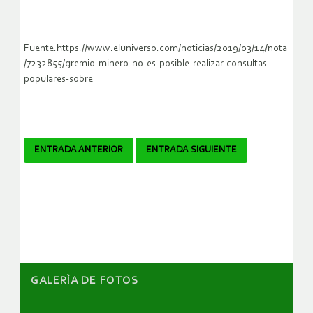
Fuente:https://www.eluniverso.com/noticias/2019/03/14/nota
/7232855/gremio-minero-no-es-posible-realizar-consultas-
populares-sobre
Navegador
ENTRADA ANTERIOR
ENTRADA SIGUIENTE
de
artículos
GALERÌA DE FOTOS