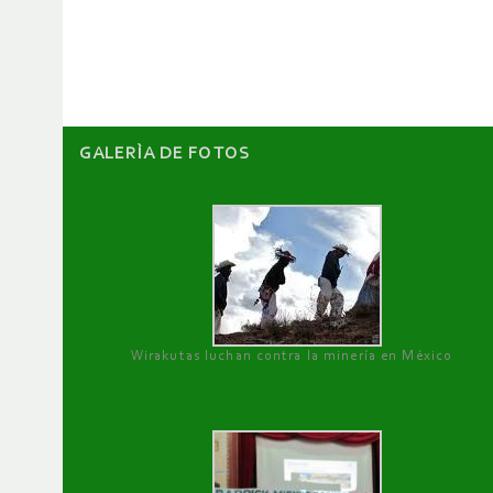
de
artículos
GALERÌA DE FOTOS
Wirakutas luchan contra la minería en México