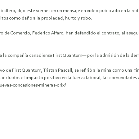
llero, dijo este viernes en un mensaje en video publicado en la red 
itos como daño a la propiedad, hurto y robo.
tro de Comercio, Federico Alfaro, han defendido el contrato, al ase
 la compañía canadiense First Quantum― por la admisión de la de
vo de First Quantum, Tristan Pascall, se refirió a la mina como una 
incluidos el impacto positivo en la fuerza laboral, las comunidades
uevas-concesiones-mineras-orix/