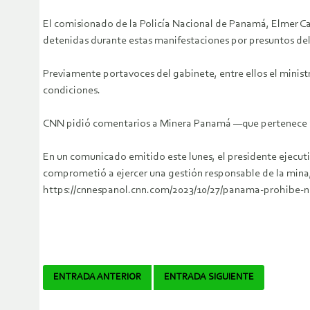
El comisionado de la Policía Nacional de Panamá, Elmer Caba
detenidas durante estas manifestaciones por presuntos del
Previamente portavoces del gabinete, entre ellos el minis
condiciones.
CNN pidió comentarios a Minera Panamá ―que pertenece a
En un comunicado emitido este lunes, el presidente ejecuti
comprometió a ejercer una gestión responsable de la mina, 
https://cnnespanol.cnn.com/2023/10/27/panama-prohibe-n
Navegador
ENTRADA ANTERIOR
ENTRADA SIGUIENTE