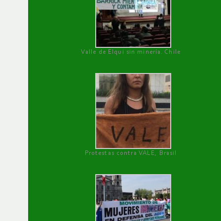
Valle de Elqui sin minería. Chile
Protestas contra VALE, Brasil