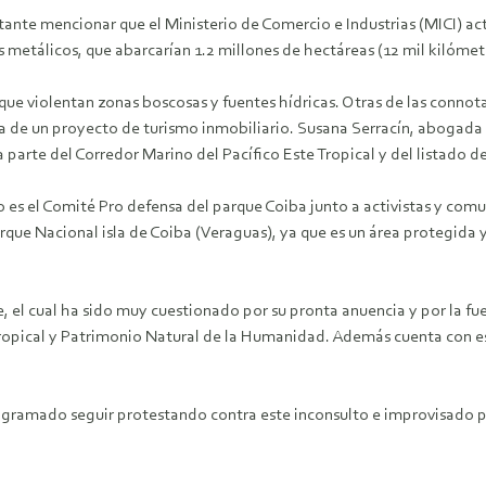
ante mencionar que el Ministerio de Comercio e Industrias (MICI) ac
 metálicos, que abarcarían 1.2 millones de hectáreas (12 mil kilóme
 que violentan zonas boscosas y fuentes hídricas. Otras de las conno
ira de un proyecto de turismo inmobiliario. Susana Serracín, abogada
parte del Corredor Marino del Pacífico Este Tropical y del listado 
s el Comité Pro defensa del parque Coiba junto a activistas y comu
 Parque Nacional isla de Coiba (Veraguas), ya que es un área protegid
el cual ha sido muy cuestionado por su pronta anuencia y por la fuerte
 Tropical y Patrimonio Natural de la Humanidad. Además cuenta con
rogramado seguir protestando contra este inconsulto e improvisado