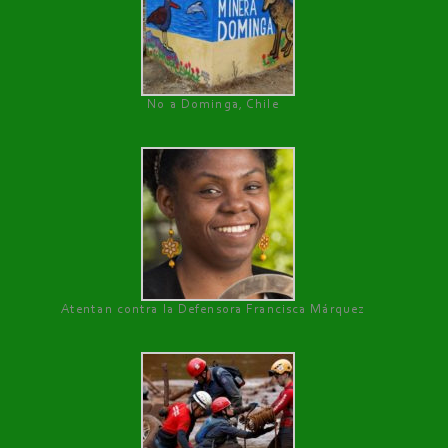
No a Dominga, Chile
Atentan contra la Defensora Francisca Márquez