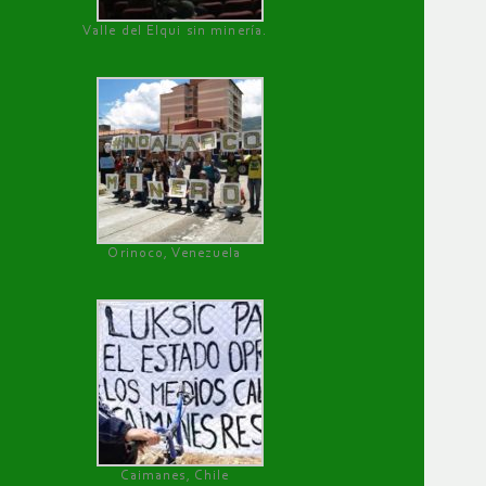
Valle del Elqui sin minería.
Orinoco, Venezuela
Caimanes, Chile