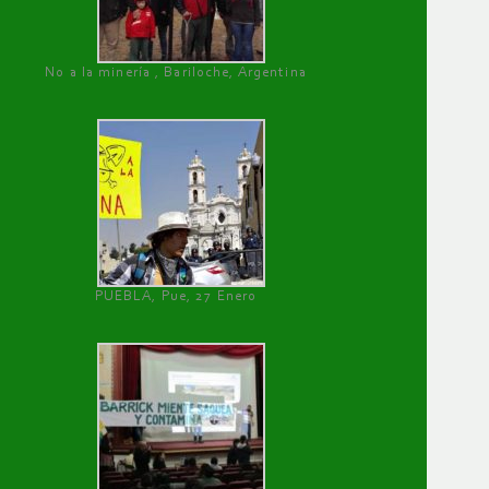
No a la minería , Bariloche, Argentina
PUEBLA, Pue, 27 Enero