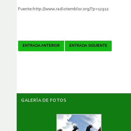
Fuente:http://www.radiotemblor.org/?p=12912
Navegador
ENTRADA ANTERIOR
ENTRADA SIGUIENTE
de
artículos
GALERÌA DE FOTOS