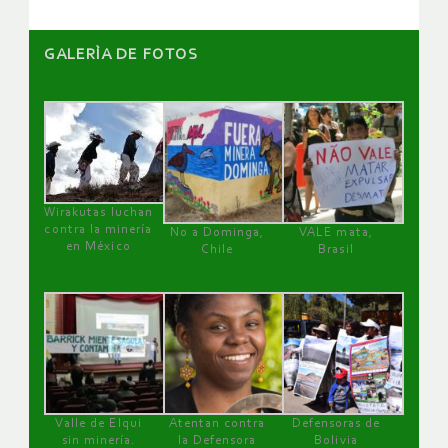
GALERÌA DE FOTOS
Wirakutas luchan
contra la minería
No a Dominga,
VALE mata,
en México
Chile
Brasil
Valle de Elqui
Atentan contra
Defensoras de
sin minería.
la Defensora
Bolivia