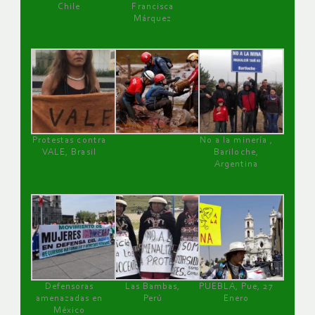
Chile
Francisca
Márquez
Protestas contra
No a la minería ,
VALE, Brasil
Bariloche,
Argentina
Defensoras
Las Bambas,
PUEBLA, Pue, 27
amenazadas en
Perú
Enero
México