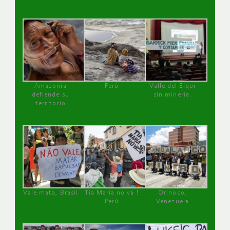
Amazonía
Perú
Valle del Elqui
defiende su
sin minería.
territorio
Vale mata, Brasil
Tía María no va !
Orinoco,
Perú
Venezuela