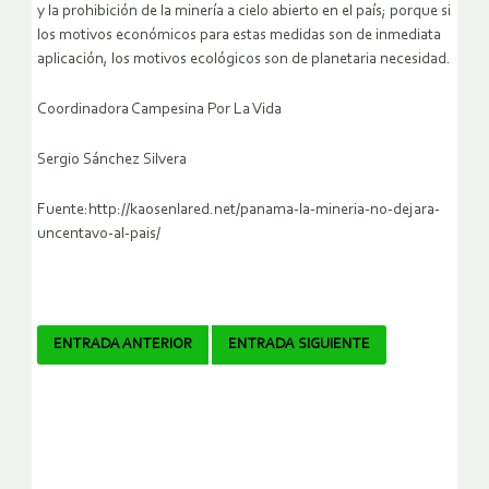
y la prohibición de la minería a cielo abierto en el país; porque si
los motivos económicos para estas medidas son de inmediata
aplicación, los motivos ecológicos son de planetaria necesidad.
Coordinadora Campesina Por La Vida
Sergio Sánchez Silvera
Fuente:http://kaosenlared.net/panama-la-mineria-no-dejara-
uncentavo-al-pais/
Navegador
ENTRADA ANTERIOR
ENTRADA SIGUIENTE
de
artículos