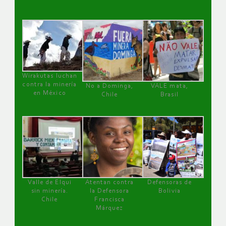
Wirakutas luchan
contra la minería
No a Dominga,
VALE mata,
en México
Chile
Brasil
Valle de Elqui
Atentan contra
Defensoras de
sin minería.
la Defensora
Bolivia
Chile
Francisca
Márquez