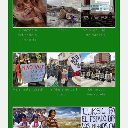
Amazonía
Perú
Valle del Elqui
defiende su
sin minería.
territorio
Vale mata, Brasil
Tía María no va !
Orinoco,
Perú
Venezuela