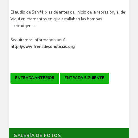
El audio de San félix es de antes del inicio de la represión, el de
Vigui en momentos en que estallaban las bombas
lacrimógenas.
Seguiremos informando aquí.
http://www.frenadesonoticias.org
Navegador
ENTRADA ANTERIOR
ENTRADA SIGUIENTE
de
artículos
GALERÌA DE FOTOS