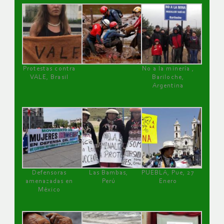
Protestas contra
No a la minería ,
VALE, Brasil
Bariloche,
Argentina
Defensoras
Las Bambas,
PUEBLA, Pue, 27
amenazadas en
Perú
Enero
México