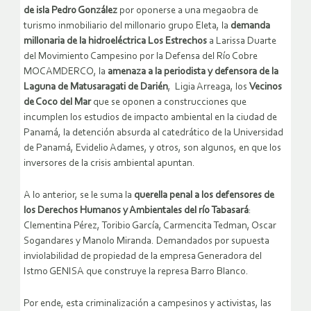
de isla Pedro González
por oponerse a una megaobra de
turismo inmobiliario del millonario grupo Eleta, la
demanda
millonaria de la hidroeléctrica Los Estrechos
a Larissa Duarte
del Movimiento Campesino por la Defensa del Río Cobre
MOCAMDERCO, la
amenaza a la periodista y defensora de la
Laguna de Matusaragati de Darién
, Ligia Arreaga, los
Vecinos
de Coco del Mar
que se oponen a construcciones que
incumplen los estudios de impacto ambiental en la ciudad de
Panamá, la detención absurda al catedrático de la Universidad
de Panamá, Evidelio Adames, y otros, son algunos, en que los
inversores de la crisis ambiental apuntan.
A lo anterior, se le suma la
querella penal a los defensores de
los Derechos Humanos y Ambientales del río Tabasará
:
Clementina Pérez, Toribio García, Carmencita Tedman, Oscar
Sogandares y Manolo Miranda. Demandados por supuesta
inviolabilidad de propiedad de la empresa Generadora del
Istmo GENISA que construye la represa Barro Blanco.
Por ende, esta criminalización a campesinos y activistas, las