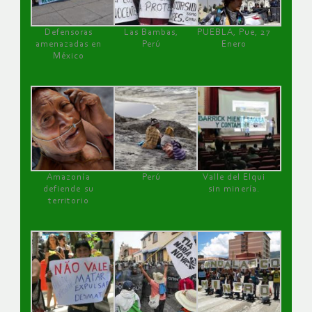
Defensoras
Las Bambas,
PUEBLA, Pue, 27
amenazadas en
Perú
Enero
México
Amazonía
Perú
Valle del Elqui
defiende su
sin minería.
territorio