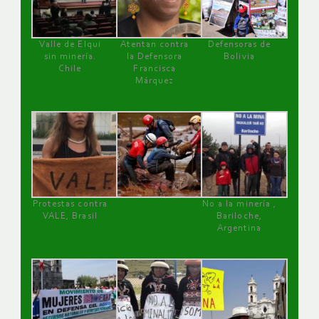
Valle de Elqui
Atentan contra
Defensoras de
sin minería.
la Defensora
Bolivia
Chile
Francisca
Márquez
Protestas contra
No a la minería ,
VALE, Brasil
Bariloche,
Argentina