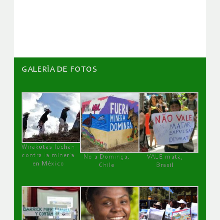
de
artículos
GALERÌA DE FOTOS
Wirakutas luchan
contra la minería
No a Dominga,
VALE mata,
en México
Chile
Brasil