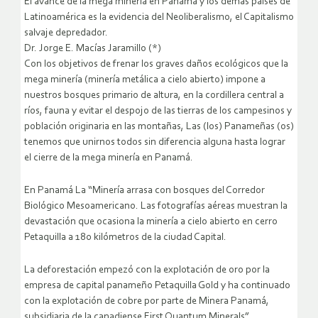
El avance de la mega minería en Panamá y los demás países de
Latinoamérica es la evidencia del Neoliberalismo, el Capitalismo
salvaje depredador.
Dr. Jorge E. Macías Jaramillo (*)
Con los objetivos de frenar los graves daños ecológicos que la
mega minería (minería metálica a cielo abierto) impone a
nuestros bosques primario de altura, en la cordillera central a
ríos, fauna y evitar el despojo de las tierras de los campesinos y
población originaria en las montañas, Las (los) Panameñas (os)
tenemos que unirnos todos sin diferencia alguna hasta lograr
el cierre de la mega minería en Panamá.
En Panamá La “Minería arrasa con bosques del Corredor
Biológico Mesoamericano. Las fotografías aéreas muestran la
devastación que ocasiona la minería a cielo abierto en cerro
Petaquilla a 180 kilómetros de la ciudad Capital.
La deforestación empezó con la explotación de oro por la
empresa de capital panameño Petaquilla Gold y ha continuado
con la explotación de cobre por parte de Minera Panamá,
subsidiaria de la canadiense First Quantum Minerals” ….