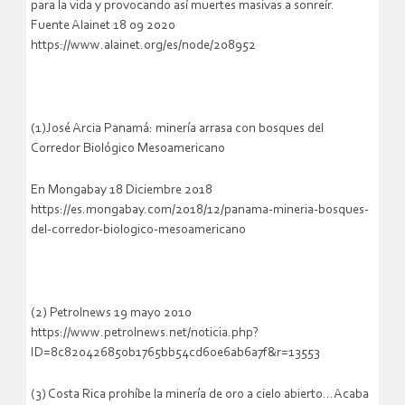
para la vida y provocando así muertes masivas a sonreír.
Fuente Alainet 18 09 2020
https://www.alainet.org/es/node/208952
(1)José Arcia Panamá: minería arrasa con bosques del
Corredor Biológico Mesoamericano
En Mongabay 18 Diciembre 2018
https://es.mongabay.com/2018/12/panama-mineria-bosques-
del-corredor-biologico-mesoamericano
(2) Petrolnews 19 mayo 2010
https://www.petrolnews.net/noticia.php?
ID=8c820426850b1765bb54cd60e6ab6a7f&r=13553
(3) Costa Rica prohíbe la minería de oro a cielo abierto…Acaba