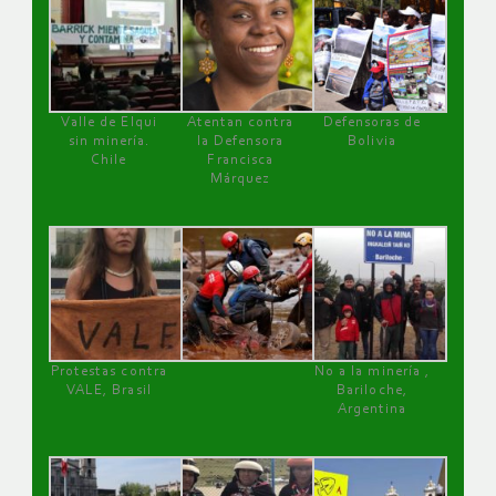
Valle de Elqui
Atentan contra
Defensoras de
sin minería.
la Defensora
Bolivia
Chile
Francisca
Márquez
Protestas contra
No a la minería ,
VALE, Brasil
Bariloche,
Argentina