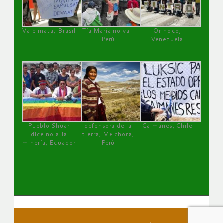
Vale mata, Brasil
Tía María no va !
Orinoco,
Perú
Venezuela
Pueblo Shuar
defensora de la
Caimanes, Chile
dice no a la
tierra, Melchora,
minería, Ecuador
Perú