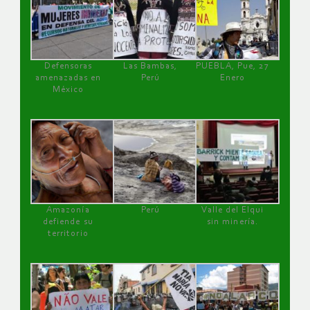
Defensoras
Las Bambas,
PUEBLA, Pue, 27
amenazadas en
Perú
Enero
México
Amazonía
Perú
Valle del Elqui
defiende su
sin minería.
territorio