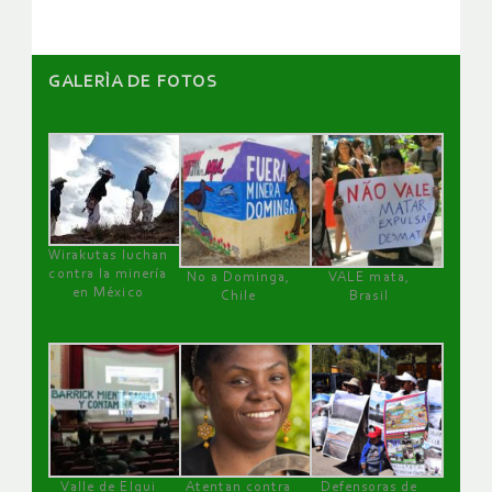
GALERÌA DE FOTOS
Wirakutas luchan
contra la minería
No a Dominga,
VALE mata,
en México
Chile
Brasil
Valle de Elqui
Atentan contra
Defensoras de