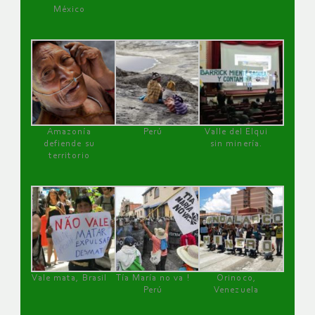
México
Amazonía
Perú
Valle del Elqui
defiende su
sin minería.
territorio
Vale mata, Brasil
Tía María no va !
Orinoco,
Perú
Venezuela