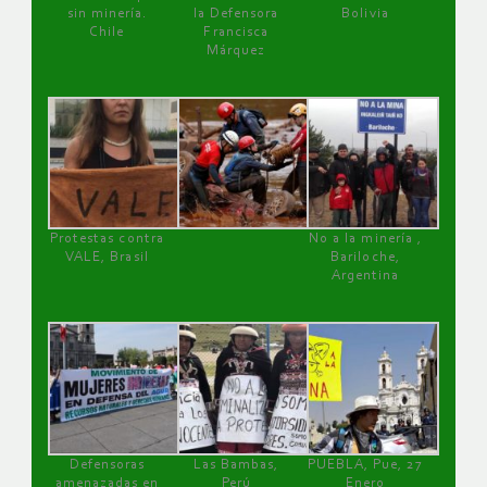
sin minería.
la Defensora
Bolivia
Chile
Francisca
Márquez
Protestas contra
No a la minería ,
VALE, Brasil
Bariloche,
Argentina
Defensoras
Las Bambas,
PUEBLA, Pue, 27
amenazadas en
Perú
Enero