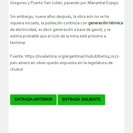
Gregores y Puerto San Julián, pasando por Manantial Espejo.
Sin embargo, nueve años después, la obra aún no se ha
siquiera iniciado, la población continúa con
generación térmica
de electricidad, es decir generación a base de gasoil, y se
estima probable que el ciclo de la mina esté próximo a
terminar.
Fuente: https://noalamina.org/argentina/chubut/item/42017-
pan-american-silver-quedo-expuesta-en-la-legislatura-de-
chubut
Navegador
ENTRADA ANTERIOR
ENTRADA SIGUIENTE
de
artículos