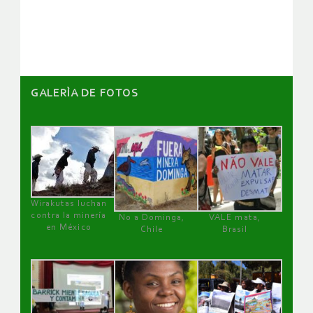
artículos
GALERÌA DE FOTOS
Wirakutas luchan
contra la minería
No a Dominga,
VALE mata,
en México
Chile
Brasil