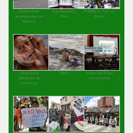
Defensoras
Las Bambas,
PUEBLA, Pue, 27
amenazadas en
Perú
Enero
México
Amazonía
Perú
Valle del Elqui
defiende su
sin minería.
territorio