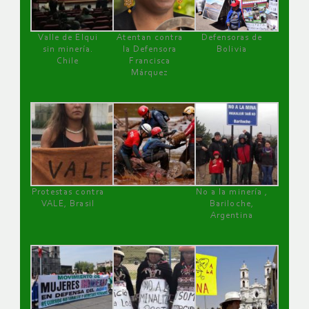
Valle de Elqui
Atentan contra
Defensoras de
sin minería.
la Defensora
Bolivia
Chile
Francisca
Márquez
Protestas contra
No a la minería ,
VALE, Brasil
Bariloche,
Argentina