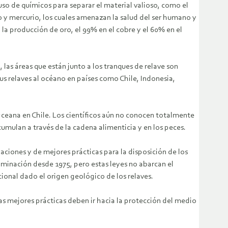
 uso de químicos para separar el material valioso, como el
o y mercurio, los cuales amenazan la salud del ser humano y
 la producción de oro, el 99% en el cobre y el 60% en el
 las áreas que están junto a los tranques de relave son
us relaves al océano en países como Chile, Indonesia,
Oceana en Chile. Los científicos aún no conocen totalmente
cumulan a través de la cadena alimenticia y en los peces.
laciones y de mejores prácticas para la disposición de los
minación desde 1975, pero estas leyes no abarcan el
ional dado el origen geológico de los relaves.
as mejores prácticas deben ir hacia la protección del medio