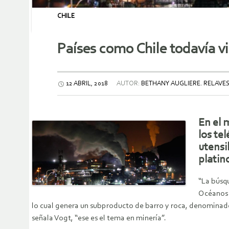
CHILE
Países como Chile todavía v
12 ABRIL, 2018
AUTOR:
BETHANY AUGLIERE. RELAVE
En el 
los te
utensi
platin
“La búsqu
Océanos 
lo cual genera un subproducto de barro y roca, denominado 
señala Vogt, “ese es el tema en minería”.