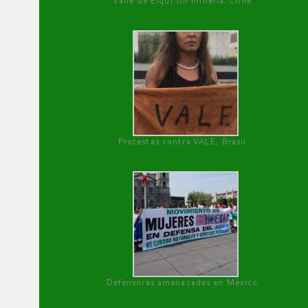
Valle de Elqui sin minería. Chile
Protestas contra VALE, Brasil
Defensoras amenazadas en México