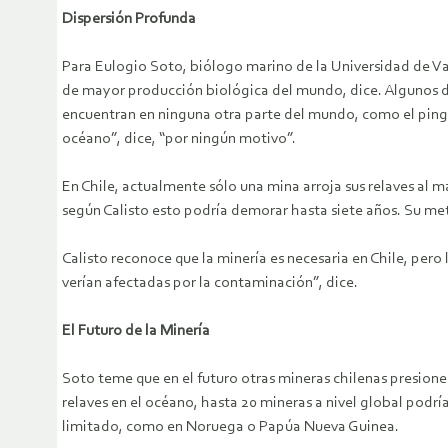
Dispersión Profunda
Para Eulogio Soto, biólogo marino de la Universidad de Val
de mayor producción biológica del mundo, dice. Algunos de 
encuentran en ninguna otra parte del mundo, como el pingüi
océano”, dice, “por ningún motivo”.
En Chile, actualmente sólo una mina arroja sus relaves al 
según Calisto esto podría demorar hasta siete años. Su met
Calisto reconoce que la minería es necesaria en Chile, pe
verían afectadas por la contaminación”, dice.
El Futuro de la Minería
Soto teme que en el futuro otras mineras chilenas presione
relaves en el océano, hasta 20 mineras a nivel global podría
limitado, como en Noruega o Papúa Nueva Guinea.