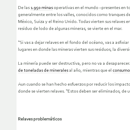
De las
1.950 minas
operativas en el mundo –presentes en to
generalmente entre los valles, conocidos como tranques de
México, Suiza y el Reino Unido. Todas vierten sus relaves
residuo de lodo de algunas mineras, se vierte en el mar.
“Si vas a dejar relaves en el fondo del océano, vas a asfix
lugares en donde las mineras vierten sus residuos, la diver
La minería puede ser destructiva, pero no va a desaparece
de toneladas de minerales
al año, mientras que el
consumo 
Aun cuando se han hecho esfuerzos por reducir los impacto
donde se vierten relaves. “Estos deben ser eliminados, de un
Relaves problemáticos