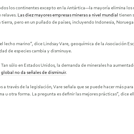
dos los continentes excepto en la Antártica—la mayoría elimina los 
 relaves.
Las diez mayores empresas mineras a nivel mundial
tienen s
 en tierra, pero en un puñado de países, incluyendo Indonesia, Norue
iar el lecho marino”, dice Lindsay Vare, geoquímica de la Asociación E
sidad de especies cambia y disminuye.
r. Tan sólo en Estados Unidos, la demanda de minerales ha aumentad
global no da señales de disminuir
.
s a través de la legislación, Vare señala que se puede hacer más pa
a u otra forma. La pregunta es definir las mejores prácticas”, dice el