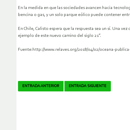
En la medida en que las sociedades avancen hacia tecnolog
bencina o gas, y un solo parque eólico puede contener entr
En Chile, Calisto espera que la respuesta sea un sí. Una vez 
ejemplo de este nuevo camino del siglo 21”.
Fuente:http://www.relaves.org/2018/04/02/oceana-public
Navegador
ENTRADA ANTERIOR
ENTRADA SIGUIENTE
de
artículos