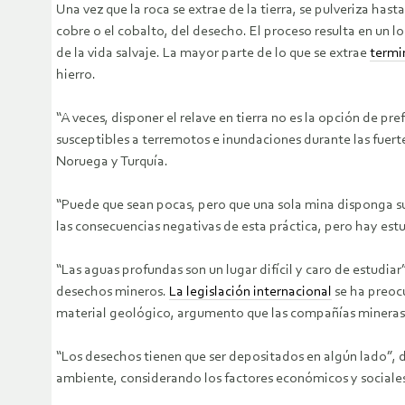
Una vez que la roca se extrae de la tierra, se pulveriza has
cobre o el cobalto, del desecho. El proceso resulta en un 
de la vida salvaje. La mayor parte de lo que se extrae
termi
hierro.
“A veces, disponer el relave en tierra no es la opción de pr
susceptibles a terremotos e inundaciones durante las fuerte
Noruega y Turquía.
“Puede que sean pocas, pero que una sola mina disponga su
las consecuencias negativas de esta práctica, pero hay est
“Las aguas profundas son un lugar difícil y caro de estudiar
desechos mineros.
La legislación internacional
se ha preocu
material geológico, argumento que las compañías mineras ha
“Los desechos tienen que ser depositados en algún lado”, d
ambiente, considerando los factores económicos y sociale