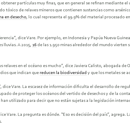
ta obtener partículas muy finas, que en general se refinan mediante el
lodo tóxico de relaves mineros que contienen sustancias como arsénic
na en desecho
, lo cual representa el 99.9% del material procesado en
eferencia”, dice Vare. Por ejemplo, en Indonesia y Papúa Nueva Guinea,
s lluvias. A 2015,
16
de las 1.950 minas alrededor del mundo vierten s
s relaves en el océano es mucho”, dice Javiera Calisto, abogada de 
udios que indican que
reducen la biodiversidad
y que los metales se a
”, dice Vare. La escasez de información dificulta el desarrollo de regu
pado de proteger los océanos del vertido de desechos y de la conta
n utilizado para decir que no están sujetas a la legislación internac
ice Vare. La pregunta es dónde. “Eso es decisión del país”, agrega. L
s.