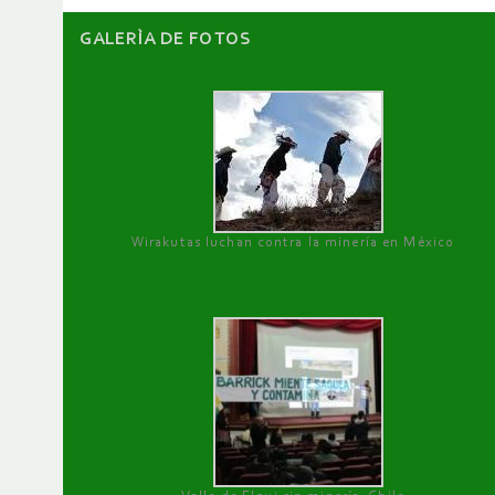
GALERÌA DE FOTOS
Wirakutas luchan contra la minería en México