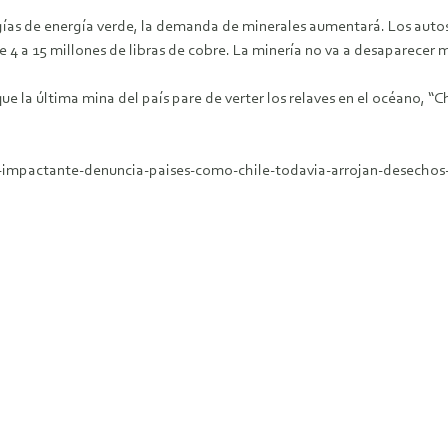
ías de energía verde, la demanda de minerales aumentará. Los autos 
e 4 a 15 millones de libras de cobre. La minería no va a desaparecer
que la última mina del país pare de verter los relaves en el océano, “C
a-impactante-denuncia-paises-como-chile-todavia-arrojan-desechos