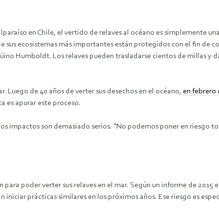
paraíso en Chile, el vertido de relaves al océano es simplemente una
sus ecosistemas más importantes están protegidos con el fin de cons
no Humboldt. Los relaves pueden trasladarse cientos de millas y dañ
mar. Luego de 40 años de verter sus desechos en el océano,
en febrero
a es apurar este proceso.
ro los impactos son demasiado serios. “No podemos poner en riesgo to
n para poder verter sus relaves en el mar. Según un informe de 2015 
n iniciar prácticas similares en los próximos años. Ese riesgo es espe