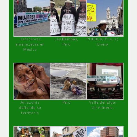
Defensoras
Las Bambas,
PUEBLA, Pue, 27
amenazadas en
Perú
Enero
México
Amazonía
Perú
Valle del Elqui
defiende su
sin minería.
territorio