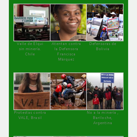
Valle de Elqui
Atentan contra
Defensoras de
sin minería.
la Defensora
Bolivia
Chile
Francisca
Márquez
Protestas contra
No a la minería ,
VALE, Brasil
Bariloche,
Argentina