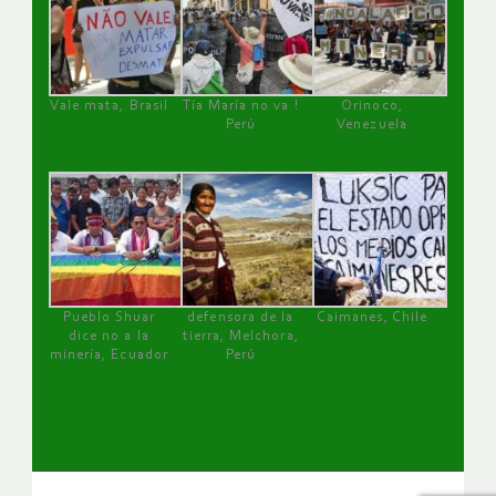
Vale mata, Brasil
Tía María no va !
Orinoco,
Perú
Venezuela
Pueblo Shuar
defensora de la
Caimanes, Chile
dice no a la
tierra, Melchora,
minería, Ecuador
Perú