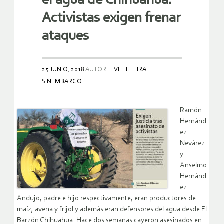
el agua de Chihuahua.
Activistas exigen frenar
ataques
25 JUNIO, 2018
AUTOR:
IVETTE LIRA.
SINEMBARGO.
Ramón
Hernánd
ez
Nevárez
y
Anselmo
Hernánd
ez
Andujo, padre e hijo respectivamente, eran productores de
maíz, avena y frijol y además eran defensores del agua desde El
Barzón Chihuahua. Hace dos semanas cayeron asesinados en