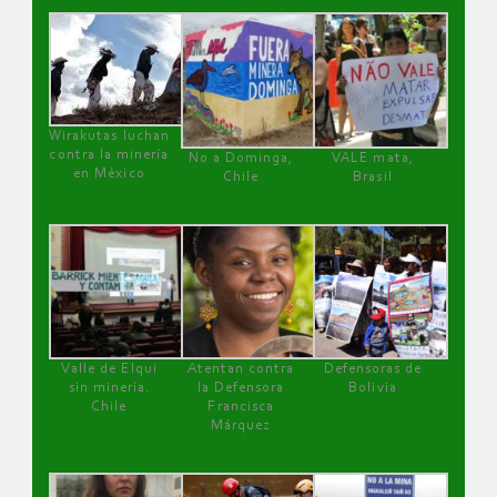
Wirakutas luchan
contra la minería
No a Dominga,
VALE mata,
en México
Chile
Brasil
Valle de Elqui
Atentan contra
Defensoras de
sin minería.
la Defensora
Bolivia
Chile
Francisca
Márquez