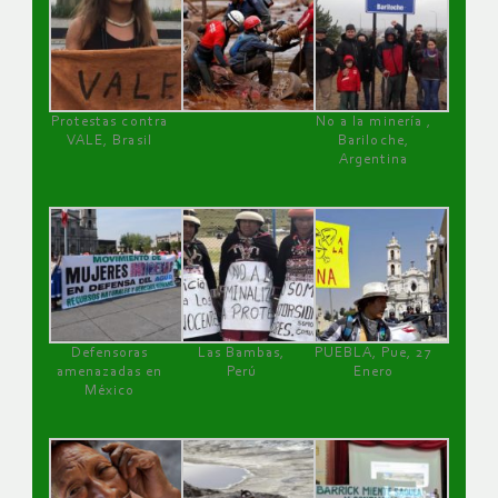
Protestas contra
No a la minería ,
VALE, Brasil
Bariloche,
Argentina
Defensoras
Las Bambas,
PUEBLA, Pue, 27
amenazadas en
Perú
Enero
México