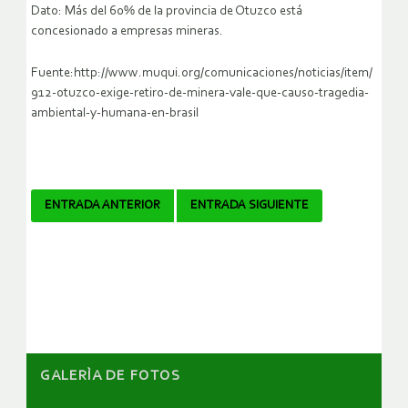
Dato: Más del 60% de la provincia de Otuzco está
concesionado a empresas mineras.
Fuente:http://www.muqui.org/comunicaciones/noticias/item/
912-otuzco-exige-retiro-de-minera-vale-que-causo-tragedia-
ambiental-y-humana-en-brasil
Navegador
ENTRADA ANTERIOR
ENTRADA SIGUIENTE
de
artículos
GALERÌA DE FOTOS