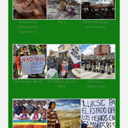
Amazonía
Perú
Valle del Elqui
defiende su
sin minería.
territorio
Vale mata, Brasil
Tía María no va !
Orinoco,
Perú
Venezuela