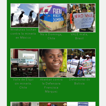
Wirakutas luchan
contra la minería
No a Dominga,
VALE mata,
en México
Chile
Brasil
Valle de Elqui
Atentan contra
Defensoras de
sin minería.
la Defensora
Bolivia
Chile
Francisca
Márquez