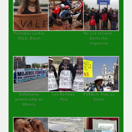
Protestas contra
No a la minería ,
VALE, Brasil
Bariloche,
Argentina
Defensoras
Las Bambas,
PUEBLA, Pue, 27
amenazadas en
Perú
Enero
México