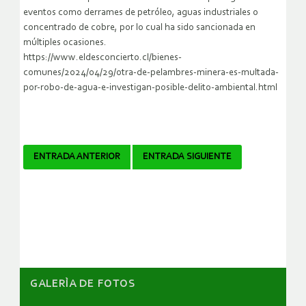
eventos como derrames de petróleo, aguas industriales o
concentrado de cobre, por lo cual ha sido sancionada en
múltiples ocasiones.
https://www.eldesconcierto.cl/bienes-
comunes/2024/04/29/otra-de-pelambres-minera-es-multada-
por-robo-de-agua-e-investigan-posible-delito-ambiental.html
Navegador
ENTRADA ANTERIOR
ENTRADA SIGUIENTE
de
artículos
GALERÌA DE FOTOS