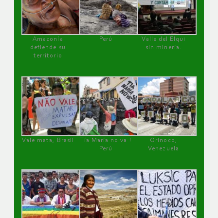
Amazonía
Perú
Valle del Elqui
defiende su
sin minería.
territorio
Vale mata, Brasil
Tía María no va !
Orinoco,
Perú
Venezuela