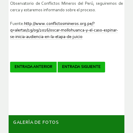
Observatorio de Conflictos Mineros del Perú, seguiremos de
cerca y estaremos informando sobre el proceso.
Fuente:
http://www.conflictosmineros.org.pe/?
q=alertas/19/09/2016/oscar-mollohuanca-y-el-caso-espinar-
se-inicia-audiencia-en-la-etapa-de-juicio
Navegador
ENTRADA ANTERIOR
ENTRADA SIGUIENTE
de
artículos
GALERÌA DE FOTOS