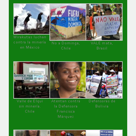
Wirakutas luchan
contra la minería
No a Dominga,
VALE mata,
en México
Chile
Brasil
Valle de Elqui
Atentan contra
Defensoras de
sin minería.
la Defensora
Bolivia
Chile
Francisca
Márquez