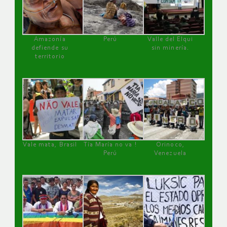
Amazonía
Perú
Valle del Elqui
defiende su
sin minería.
territorio
Vale mata, Brasil
Tía María no va !
Orinoco,
Perú
Venezuela