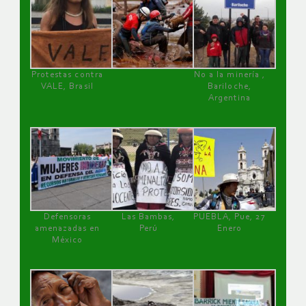
Protestas contra
No a la minería ,
VALE, Brasil
Bariloche,
Argentina
Defensoras
Las Bambas,
PUEBLA, Pue, 27
amenazadas en
Perú
Enero
México