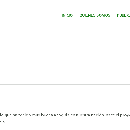
SALTAR AL CONTENIDO.
INICIO
QUIENES SOMOS
PUBLI
ollo que ha tenido muy buena acogida en nuestra nación, nace el pro
nia.