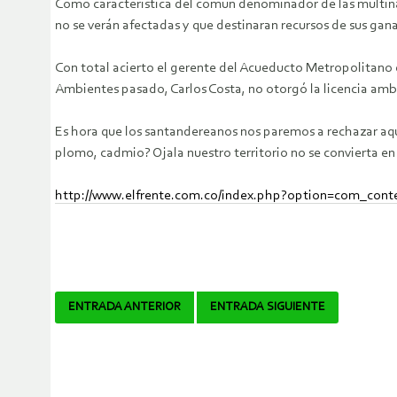
Como característica del común denominador de las multinaci
no se verán afectadas y que destinaran recursos de sus gana
Con total acierto el gerente del Acueducto Metropolitano 
Ambientes pasado, Carlos Costa, no otorgó la licencia amb
Es hora que los santandereanos nos paremos a rechazar aqu
plomo, cadmio? Ojala nuestro territorio no se convierta en 
http://www.elfrente.com.co/index.php?option=com_cont
Navegador
ENTRADA ANTERIOR
ENTRADA SIGUIENTE
de
artículos