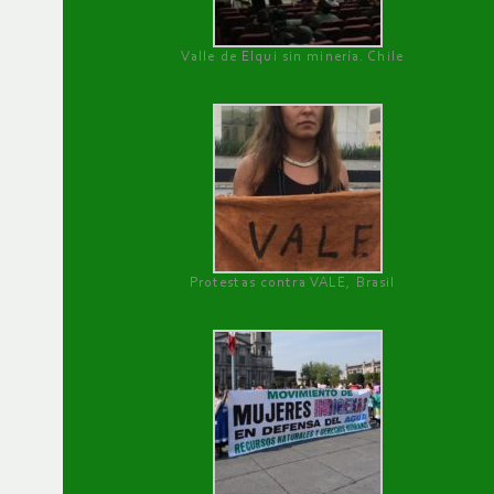
Valle de Elqui sin minería. Chile
Protestas contra VALE, Brasil