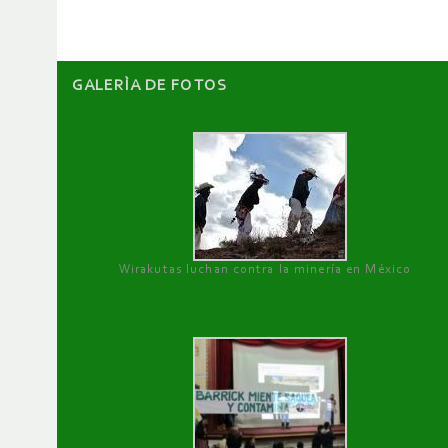
GALERÌA DE FOTOS
Wirakutas luchan contra la minería en México