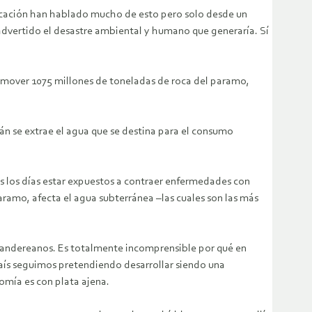
icación han hablado mucho de esto pero solo desde un
advertido el desastre ambiental y humano que generaría. Sí
remover 1075 millones de toneladas de roca del paramo,
án se extrae el agua que se destina para el consumo
s los días estar expuestos a contraer enfermedades con
aramo, afecta el agua subterránea –las cuales son las más
antandereanos. Es totalmente incomprensible por qué en
país seguimos pretendiendo desarrollar siendo una
omía es con plata ajena.