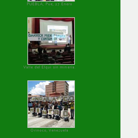
PUEBLA, Pue, 27 Enero
Valle del Elqui sin minería.
Orinoco, Venezuela