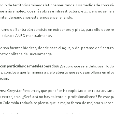
odio de territorios mineros latinoamericanos. Los medios de comun
e más empleo, que más obras e infraestructura, etc., pero no se ha 
s santandereanos nos estaremos envenenando.
aramo de Santurbán consiste en extraer oro y plata, para ello debe 
oneladas de ANFO mensualmente.
s son fuentes hídricas, donde nace el agua, y del paramo de Santurb
 metropolitana de Bucaramanga.
 con partículas de metales pesados?
¡Seguro que será deliciosa! Todo
 concluyó que la minería a cielo abierto que se desarrollaría en el p
ación.
diense Greystar Resources, que por años ha explotado los recursos s
extranjeras. ¿Será acá no hay talento ni profesionalismo? En este 
 en Colombia todavía se piensa que la mejor forma de mejorar su econ