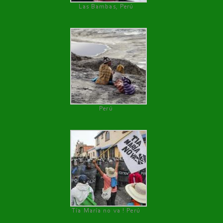
Las Bambas, Perú
Perú
Tía María no va ! Perú