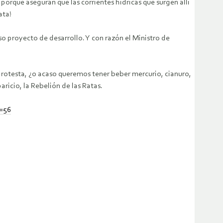
orque aseguran que las corrientes hídricas que surgen allí
ata!
 proyecto de desarrollo. Y con razón el Ministro de
protesta, ¿o acaso queremos tener beber mercurio, cianuro,
ricio, la Rebelión de las Ratas.
d=56