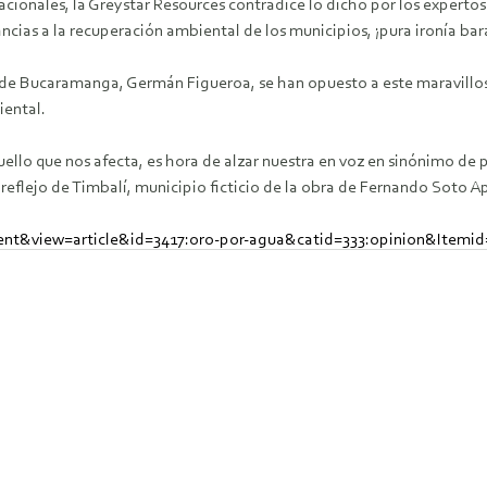
onales, la Greystar Resources contradice lo dicho por los expertos p
ncias a la recuperación ambiental de los municipios, ¡pura ironía bar
de Bucaramanga, Germán Figueroa, se han opuesto a este maravilloso
iental.
ello que nos afecta, es hora de alzar nuestra en voz en sinónimo de 
reflejo de Timbalí, municipio ficticio de la obra de Fernando Soto Apa
ent&view=article&id=3417:oro-por-agua&catid=333:opinion&Itemi