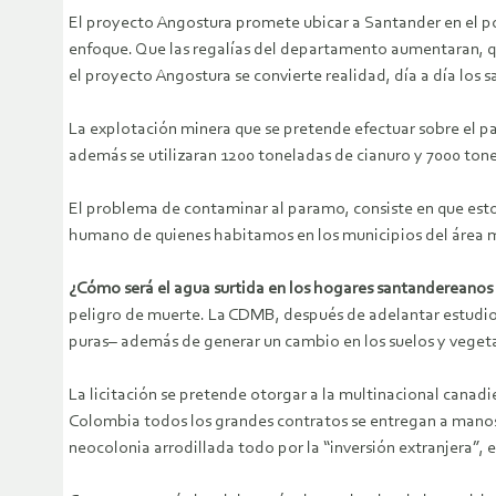
El proyecto Angostura promete ubicar a Santander en el p
enfoque. Que las regalías del departamento aumentaran, qu
el proyecto Angostura se convierte realidad, día a día lo
La explotación minera que se pretende efectuar sobre el p
además se utilizaran 1200 toneladas de cianuro y 7000 t
El problema de contaminar al paramo, consiste en que esto
humano de quienes habitamos en los municipios del área
¿Cómo será el agua surtida en los hogares santandereanos
peligro de muerte. La CDMB, después de adelantar estudios,
puras– además de generar un cambio en los suelos y veget
La licitación se pretende otorgar a la multinacional cana
Colombia todos los grandes contratos se entregan a manos 
neocolonia arrodillada todo por la “inversión extranjera”,