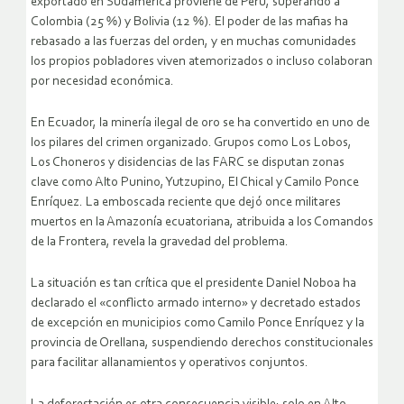
exportado en Sudamérica proviene de Perú, superando a
Colombia (25 %) y Bolivia (12 %). El poder de las mafias ha
rebasado a las fuerzas del orden, y en muchas comunidades
los propios pobladores viven atemorizados o incluso colaboran
por necesidad económica.
En Ecuador, la minería ilegal de oro se ha convertido en uno de
los pilares del crimen organizado. Grupos como Los Lobos,
Los Choneros y disidencias de las FARC se disputan zonas
clave como Alto Punino, Yutzupino, El Chical y Camilo Ponce
Enríquez. La emboscada reciente que dejó once militares
muertos en la Amazonía ecuatoriana, atribuida a los Comandos
de la Frontera, revela la gravedad del problema.
La situación es tan crítica que el presidente Daniel Noboa ha
declarado el «conflicto armado interno» y decretado estados
de excepción en municipios como Camilo Ponce Enríquez y la
provincia de Orellana, suspendiendo derechos constitucionales
para facilitar allanamientos y operativos conjuntos.