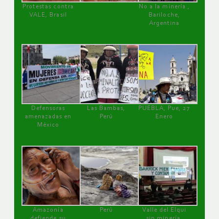
Protestas contra
No a la minería ,
VALE, Brasil
Bariloche,
Argentina
Defensoras
Las Bambas,
PUEBLA, Pue, 27
amenazadas en
Perú
Enero
México
Amazonía
Perú
Valle del Elqui
defiende su
sin minería.