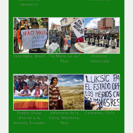
territorio
Vale mata, Brasil
Tía María no va !
Orinoco,
Perú
Venezuela
Pueblo Shuar
defensora de la
Caimanes, Chile
dice no a la
tierra, Melchora,
minería, Ecuador
Perú