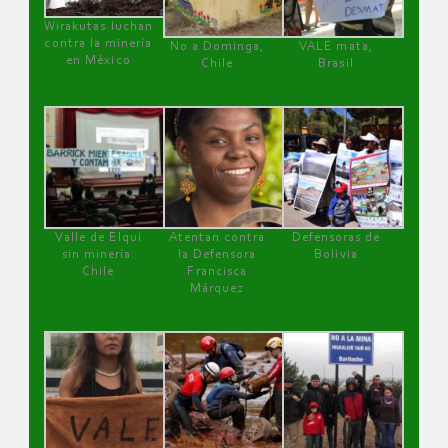
Wirakutas luchan
contra la minería
No a Dominga,
VALE mata,
en México
Chile
Brasil
Valle de Elqui
Atentan contra
Defensoras de
sin minería.
la Defensora
Bolivia
Chile
Francisca
Márquez