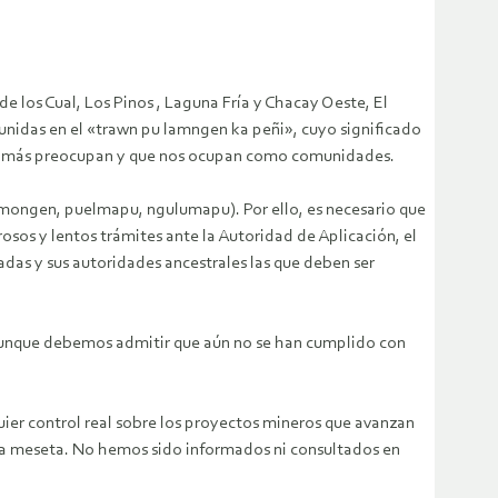
 los Cual, Los Pinos , Laguna Fría y Chacay Oeste, El
eunidas en el «trawn pu lamngen ka peñi», cuyo significado
que más preocupan y que nos ocupan como comunidades.
lmongen, puelmapu, ngulumapu). Por ello, es necesario que
rosos y lentos trámites ante la Autoridad de Aplicación, el
das y sus autoridades ancestrales las que deben ser
aunque debemos admitir que aún no se han cumplido con
ier control real sobre los proyectos mineros que avanzan
la meseta. No hemos sido informados ni consultados en