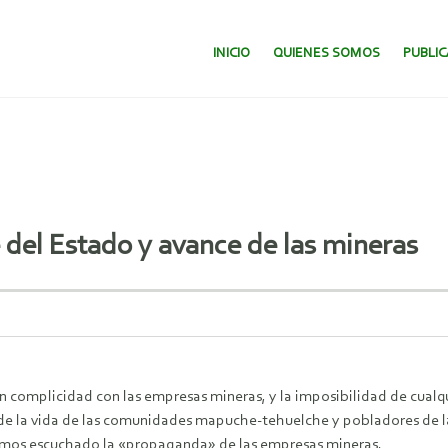
SALTAR AL CONTENIDO.
INICIO
QUIENES SOMOS
PUBLI
 del Estado y avance de las mineras
n complicidad con las empresas mineras, y la imposibilidad de cualqu
s de la vida de las comunidades mapuche-tehuelche y pobladores de 
stamos escuchado la «propaganda» de las empresas mineras.