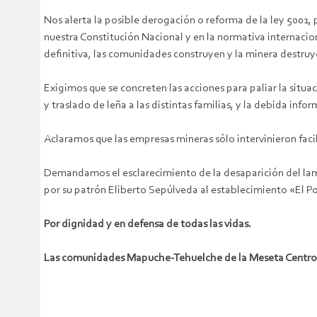
Nos alerta la posible derogación o reforma de la ley 5001, 
nuestra Constitución Nacional y en la normativa internacio
definitiva, las comunidades construyen y la minera destr
Exigimos que se concreten las acciones para paliar la situ
y traslado de leña a las distintas familias, y la debida in
Aclaramos que las empresas mineras sólo intervinieron facil
Demandamos el esclarecimiento de la desaparición del lam
por su patrón Eliberto Sepúlveda al establecimiento «El 
Por dignidad y en defensa de todas las vidas.
Las comunidades Mapuche-Tehuelche de la Meseta Centro