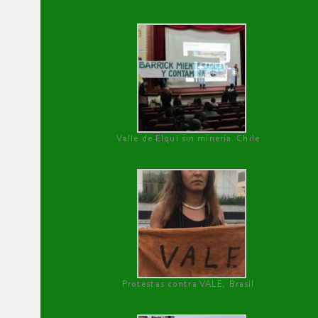
Valle de Elqui sin minería. Chile
Protestas contra VALE, Brasil