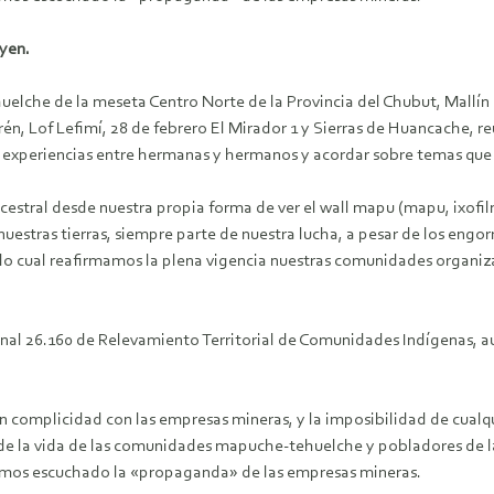
yen.
lche de la meseta Centro Norte de la Provincia del Chubut, Mallín de
én, Lof Lefimí, 28 de febrero El Mirador 1 y Sierras de Huancache, r
s y experiencias entre hermanas y hermanos y acordar sobre temas 
cestral desde nuestra propia forma de ver el wall mapu (mapu, ixofi
uestras tierras, siempre parte de nuestra lucha, a pesar de los engor
lo cual reafirmamos la plena vigencia nuestras comunidades organiza
nal 26.160 de Relevamiento Territorial de Comunidades Indígenas, 
n complicidad con las empresas mineras, y la imposibilidad de cualqu
s de la vida de las comunidades mapuche-tehuelche y pobladores de 
stamos escuchado la «propaganda» de las empresas mineras.