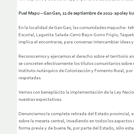
Puel Mapu – Gan Gan, 11 de septiembre de 2011- apoley ku
En la localidad de Gan Gan, las comunidades mapuche- tehue
Escorial, Lagunita Salada-Cerro Bayo-Gorro Frigio, Taquetr
implica el encontrarse, para conversar intercambiar idea
Reconocemos y ejercemos el derecho sobre el territorio an
se concreten efectivamente los títulos comunitarios sobre n
Instituto Autárquico de Colonización y Fomento Rural, por 
respetadas.
Vemos con beneplácito la implementación de la Ley Nacio
nuestras expectativas.
Denunciamos la completa retirada del Estado provincial, e
sobre la meseta central, invadiendo en todos los aspecto
forma previa y de buena fe, por parte del Estado, sólo e