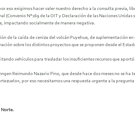
por eso exigimos hacer valer nuestro derecho a la consulta previa, li
nal (Convenio N°169 de la OIT y Declaración de las Naciones Unidas 
uye, impactando socialmente de manera negativa.
ación de la caída de ceniza del volcán Puyehue, de suplementación e
formación sobre los distintos proyectos que se proponen desde el Esta
itando vehículos para trasladar los insuficientes recursos que aportó
ngen Reimundo Nazario Pino, que desde hace dos meses no se ha ten
Portezuelo», por eso necesitamos una respuesta urgente a la pregun
 Norte.