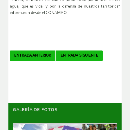
sentido, su muerte ha sido en plena lucha por la defensa del
agua, que es vida, y por la defensa de nuestros territorios”
informaron desde el CONAMAQ.
Navegador
ENTRADA ANTERIOR
ENTRADA SIGUIENTE
de
artículos
GALERÌA DE FOTOS