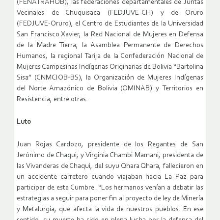
(FENATRAHOB), las federaciones departamentales de Juntas
Vecinales de Chuquisaca (FEDJUVE-CH) y de Oruro
(FEDJUVE-Oruro), el Centro de Estudiantes de la Universidad
San Francisco Xavier, la Red Nacional de Mujeres en Defensa
de la Madre Tierra, la Asamblea Permanente de Derechos
Humanos, la regional Tarija de la Confederación Nacional de
Mujeres Campesinas Indígenas Originarias de Bolivia “Bartolina
Sisa” (CNMCIOB-BS), la Organización de Mujeres Indígenas
del Norte Amazónico de Bolivia (OMINAB) y Territorios en
Resistencia, entre otras.
Luto
Juan Rojas Cardozo, presidente de los Regantes de San
Jerónimo de Chaqui; y Virginia Chambi Mamani, presidenta de
las Vivanderas de Chaqui, del suyu Qhara Qhara, fallecieron en
un accidente carretero cuando viajaban hacia La Paz para
participar de esta Cumbre. “Los hermanos venían a debatir las
estrategias a seguir para poner fin al proyecto de ley de Minería
y Metalurgia, que afecta la vida de nuestros pueblos. En ese