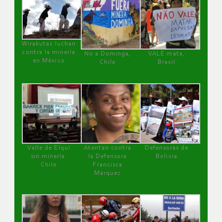
Wirakutas luchan
contra la minería
No a Dominga,
VALE mata,
en México
Chile
Brasil
Valle de Elqui
Atentan contra
Defensoras de
sin minería.
la Defensora
Bolivia
Chile
Francisca
Márquez