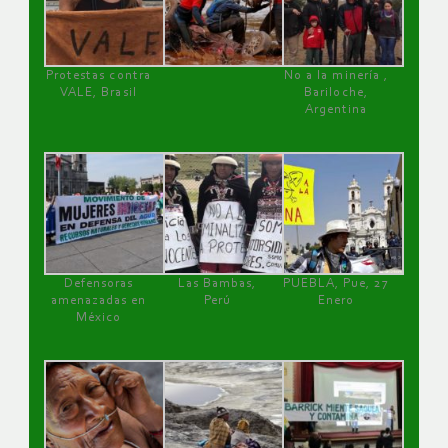
Protestas contra
No a la minería ,
VALE, Brasil
Bariloche,
Argentina
Defensoras
Las Bambas,
PUEBLA, Pue, 27
amenazadas en
Perú
Enero
México