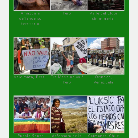
Amazonía
Perú
Valle del Elqui
defiende su
sin minería.
territorio
Vale mata, Brasil
Tía María no va !
Orinoco,
Perú
Venezuela
Pueblo Shuar
defensora de la
Caimanes, Chile