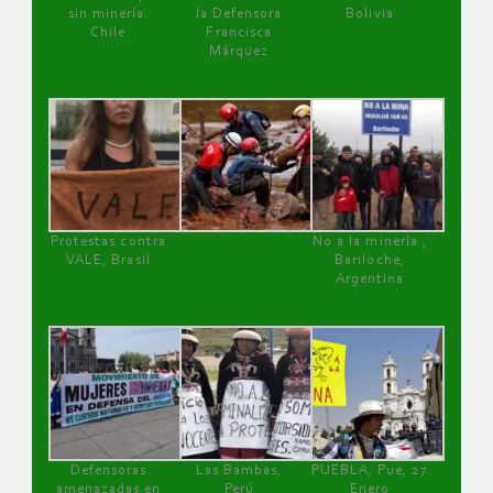
sin minería.
la Defensora
Bolivia
Chile
Francisca
Márquez
Protestas contra
No a la minería ,
VALE, Brasil
Bariloche,
Argentina
Defensoras
Las Bambas,
PUEBLA, Pue, 27
amenazadas en
Perú
Enero