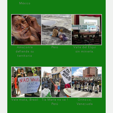
México
Amazonía
Perú
Valle del Elqui
defiende su
sin minería.
territorio
Vale mata, Brasil
Tía María no va !
Orinoco,
Perú
Venezuela