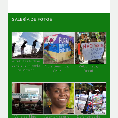
GALERÌA DE FOTOS
Wirakutas luchan
contra la minería
No a Dominga,
VALE mata,
en México
Chile
Brasil
Valle de Elqui
Atentan contra
Defensoras de