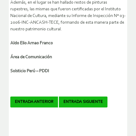
Además, en el lugar se han hallado restos de pinturas
rupestres, las mismas que fueron certificadas por el Instituto
Nacional de Cultura, mediante su Informe de Inspección Nº 03-
2006-INC-ANCASH-TECE, formando de esta manera parte de
nuestro patrimonio cultural.
Aldo Elio Arnao Franco
Área de Comunicación
Solsticio Perú – PDDI
Navegador
ENTRADA ANTERIOR
ENTRADA SIGUIENTE
de
artículos