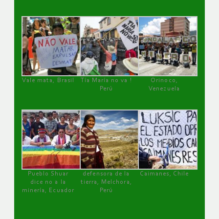
Vale mata, Brasil
Tía María no va !
Orinoco,
Perú
Venezuela
Pueblo Shuar
defensora de la
Caimanes, Chile
dice no a la
tierra, Melchora,
minería, Ecuador
Perú