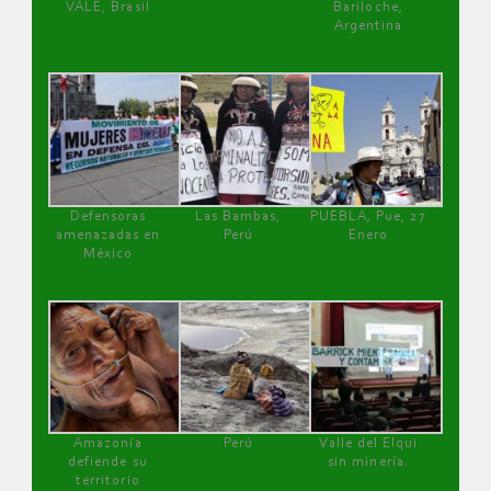
VALE, Brasil
Bariloche,
Argentina
Defensoras
Las Bambas,
PUEBLA, Pue, 27
amenazadas en
Perú
Enero
México
Amazonía
Perú
Valle del Elqui
defiende su
sin minería.
territorio