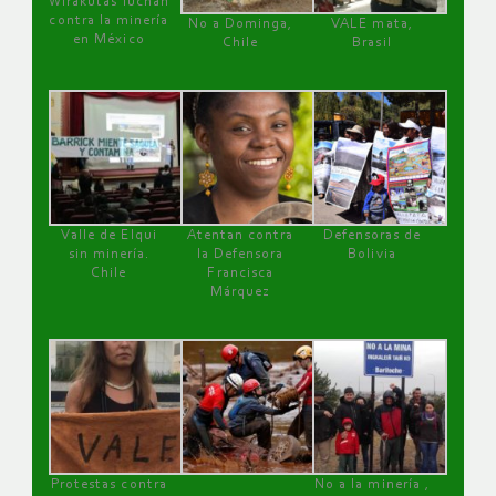
Wirakutas luchan
contra la minería
No a Dominga,
VALE mata,
en México
Chile
Brasil
Valle de Elqui
Atentan contra
Defensoras de
sin minería.
la Defensora
Bolivia
Chile
Francisca
Márquez
Protestas contra
No a la minería ,