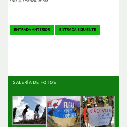
chile-y-america-latina/
Navegador
ENTRADA ANTERIOR
ENTRADA SIGUIENTE
de
artículos
GALERÌA DE FOTOS