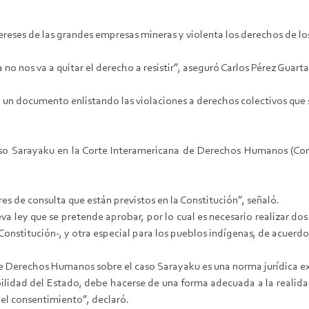
ntereses de las grandes empresas mineras y violenta los derechos de lo
 no nos va a quitar el derecho a resistir”, aseguró Carlos Pérez Guart
un documento enlistando las violaciones a derechos colectivos que 
o Sarayaku en la Corte Interamericana de Derechos Humanos (Corte
s de consulta que están previstos en la Constitución”, señaló.
eva ley que se pretende aprobar, por lo cual es necesario realizar d
 Constitución-, y otra especial para los pueblos indígenas, de acuerdo
de Derechos Humanos sobre el caso Sarayaku es una norma jurídica ex
bilidad del Estado, debe hacerse de una forma adecuada a la realidad
del consentimiento”, declaró.