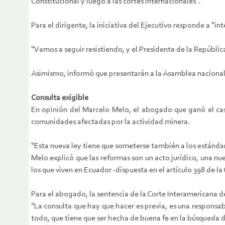
Constitucional y luego a las cortes internacionales”.
Para el dirigente, la iniciativa del Ejecutivo responde a “i
“Vamos a seguir resistiendo, y el Presidente de la República
Asimismo, informó que presentarán a la Asamblea nacional 
Consulta exigible
En opinión del Marcelo Melo, el abogado que ganó el cas
comunidades afectadas por la actividad minera.
“Esta nueva ley tiene que someterse también a los estándare
Melo explicó que las reformas son un acto jurídico, una nu
los que viven en Ecuador -dispuesta en el artículo 398 de la
Para el abogado, la sentencia de la Corte Interamericana 
“La consulta que hay que hacer es previa, es una responsa
todo, que tiene que ser hecha de buena fe en la búsqueda 