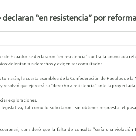
 declaran “en resistencia” por reform
s de Ecuador se declararon “en resistencia” contra la anunciada ref
ios violentan sus derechos y exigen ser consultados.
s tomarán, la cuarta asamblea de la Confederación de Pueblos de la 
 y resolvió que ejercerá su “derecho a resistencia” ante la proyectad
ciar exploraciones.
e legislativa, tal como lo solicitaron –sin obtener respuesta- el 
uarunari, consideró que la falta de consulta “sería una violación f