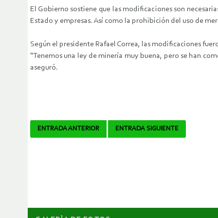
El Gobierno sostiene que las modificaciones son necesarias
Estado y empresas. Así como la prohibición del uso de merc
Según el presidente Rafael Correa, las modificaciones fuero
“Tenemos una ley de minería muy buena, pero se han comet
aseguró.
Navegador
ENTRADA ANTERIOR
ENTRADA SIGUIENTE
de
artículos