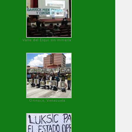
Valle del Elqui sin minería.
Orinoco, Venezuela