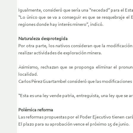
Igualmente, consideró que sería una “necedad” para el Est
“Lo único que se va a conseguir es que se resquebraje el
regiones donde hay interés minero”, indicó.
Naturaleza desprotegida
Por otra parte, los nativos consideran que la modificació
realizar actividades de exploración minera.
Asimismo, rechazan que se proponga eliminar el pronun
localidad.
Carlos Pérez Guartambel consideró que las modificaciones lim
“Esta es una ley vende patria, entreguista, una ley que se a
Polémica reforma
Las reformas propuestas por el Poder Ejecutivo tienen carác
El plazo para su aprobación vence el próximo 15 de junio.