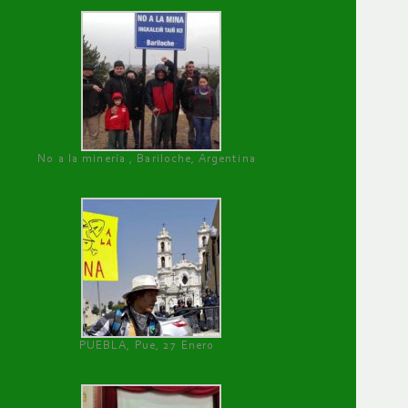
No a la minería , Bariloche, Argentina
PUEBLA, Pue, 27 Enero