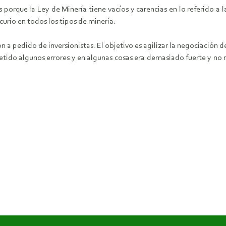
 porque la Ley de Minería tiene vacíos y carencias en lo referido a l
urio en todos los tipos de minería.
n a pedido de inversionistas. El objetivo es agilizar la negociación d
ido algunos errores y en algunas cosas era demasiado fuerte y no 