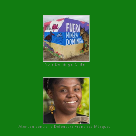
No a Dominga, Chile
Atentan contra la Defensora Francisca Márquez