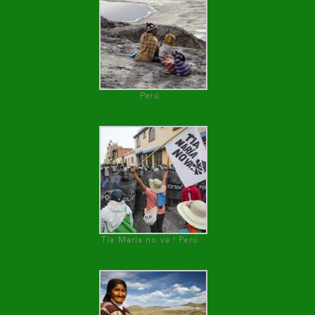
Perú
Tía María no va ! Perú