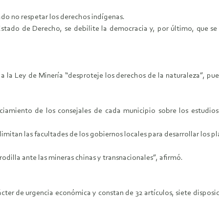
ado no respetar los derechos indígenas.
 Estado de Derecho, se debilite la democracia y, por último, que se
n a la Ley de Minería “desproteje los derechos de la naturaleza”, pu
ciamiento de los consejales de cada municipio sobre los estudio
itan las facultades de los gobiernos locales para desarrollar los pla
rrodilla ante las mineras chinas y transnacionales”, afirmó.
ter de urgencia económica y constan de 32 artículos, siete disposici