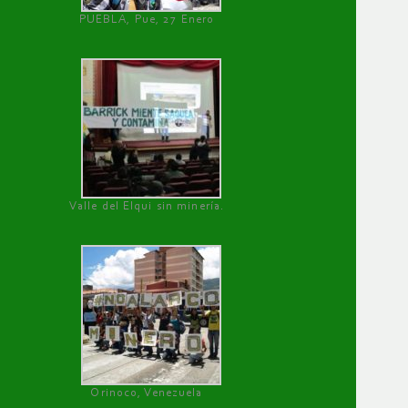
PUEBLA, Pue, 27 Enero
Valle del Elqui sin minería.
Orinoco, Venezuela