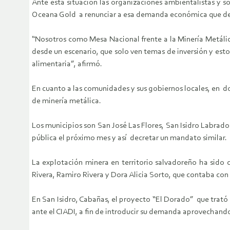
Ante esta situación las organizaciones ambientalistas y s
Oceana Gold a renunciar a esa demanda económica que desa
“Nosotros como Mesa Nacional frente a la Minería Metálic
desde un escenario, que solo ven temas de inversión y est
alimentaria”, afirmó.
En cuanto a las comunidades y sus gobiernos locales, en do
de minería metálica.
Los municipios son San José Las Flores, San Isidro Labrad
pública el próximo mes y así decretar un mandato similar.
La explotación minera en territorio salvadoreño ha sido c
Rivera, Ramiro Rivera y Dora Alicia Sorto, que contaba co
En San Isidro, Cabañas, el proyecto “El Dorado” que trató
ante el CIADI, a fin de introducir su demanda aprovechando