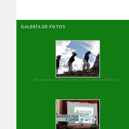
artículos
GALERÌA DE FOTOS
Wirakutas luchan contra la minería en México