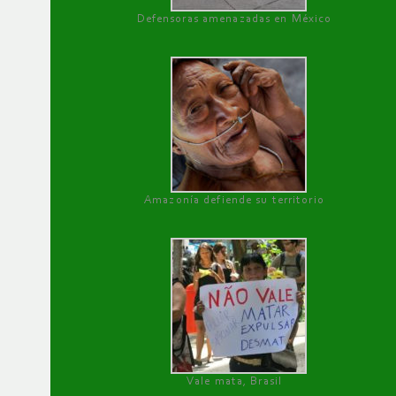
Defensoras amenazadas en México
Amazonía defiende su territorio
Vale mata, Brasil