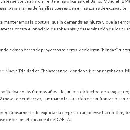
ociales se concentraron frente a las oficinas del Banco Mundial (B
mpara a miles de familias que residen en las zonas de excavación.
a mantenemos la postura, que la demanda es injusta y que las empr
o atenta contra el principio de soberanía y determinación de los pue
nde existen bases de proyectos mineros, decidieron “blindar” sus te
or y Nueva Trinidad en Chalatenango, donde ya fueron aprobadas. Mi
onflictiva en los últimos años, de junio a diciembre de 2009 se reg
n 8 meses de embarazo, que marcó la situación de confrontación entr
 infructuosamente de explotar la empresa canadiense Pacific Rim, t
se de los beneficios que da el CAFTA.