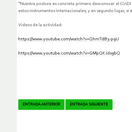
“Nuestra postura es concreta primero desconocer el CIADI
estos instrumentos internacionales; y en segundo lugar, si 
Videos de la actividad:
https://www.youtube.com/watch?v=QhmTdB3-p9U
https://www.youtube.com/watch?v=GMpQKJds9bQ
Navegador
ENTRADA ANTERIOR
ENTRADA SIGUIENTE
de