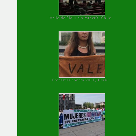
Valle de Elqui sin minería. Chile
Protestas contra VALE, Brasil