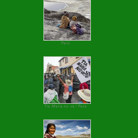
Perú
Tía María no va ! Perú