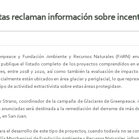
as reclaman información sobre incenti
enpeace y Fundación Ambiente y Recursos Naturales (FARN) env
 publique el listado completo de los proyectos comprendidos en el
res, entre 2018 y 2020, así como también la evaluación de impact
cialmente están ubicados en área glaciar y periglacial, lo que repre
ipo de actividad extractivista sobre estas áreas protegidas».
 Strano, coordinador de la campaña de Glaciares de Greenpeace. A s
s anunciadas será destinada a la remediación del derrame de más de
 en San Juan.
a el desarrollo de este tipo de proyectos, cuando todavía no se conc
 Pía Marchegiani de Fundación Ambiente y Recursos Naturales, info