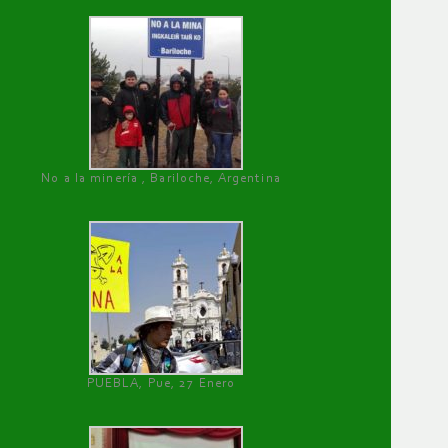
No a la minería , Bariloche, Argentina
PUEBLA, Pue, 27 Enero