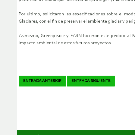
Por último, solicitaron las especificaciones sobre el m
Glaciares, con el fin de preservar el ambiente glaciar y per
Asimismo, Greenpeace y FARN hicieron este pedido al Min
impacto ambiental de estos futuros proyectos.
Navegador
ENTRADA ANTERIOR
ENTRADA SIGUIENTE
de
artículos