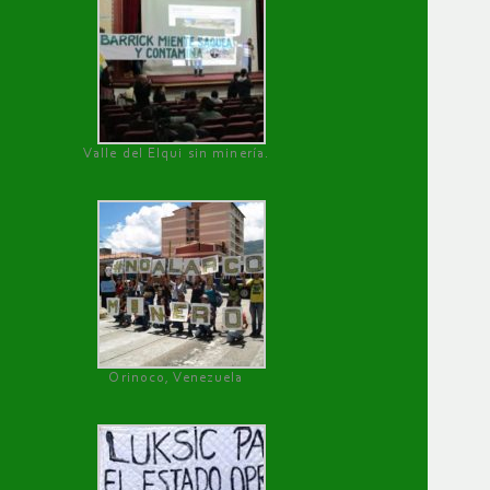
Valle del Elqui sin minería.
Orinoco, Venezuela