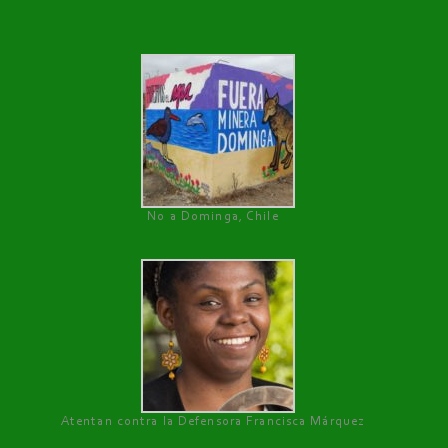
No a Dominga, Chile
Atentan contra la Defensora Francisca Márquez