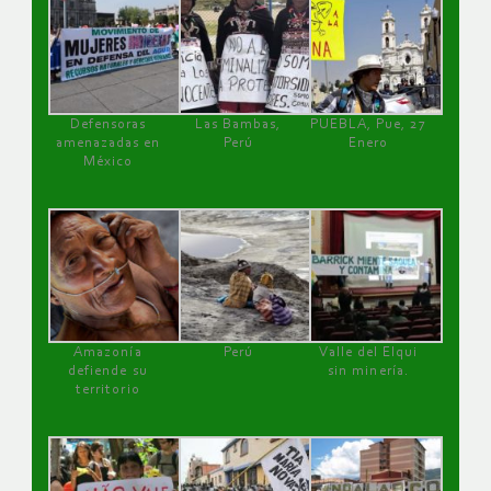
Defensoras
Las Bambas,
PUEBLA, Pue, 27
amenazadas en
Perú
Enero
México
Amazonía
Perú
Valle del Elqui
defiende su
sin minería.
territorio