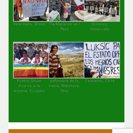
Vale mata, Brasil
Tía María no va !
Orinoco,
Perú
Venezuela
Pueblo Shuar
defensora de la
Caimanes, Chile
dice no a la
tierra, Melchora,
minería, Ecuador
Perú