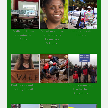
Valle de Elqui
Atentan contra
Defensoras de
sin minería.
la Defensora
Bolivia
Chile
Francisca
Márquez
Protestas contra
No a la minería ,
VALE, Brasil
Bariloche,
Argentina