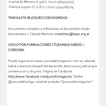
-Leonardo Moreno (Luján): (011) 1563032205
-Patricia Agosto (C.A.B.A.) (011) 1544289174
TINOGASTA BLOQUEO CON DIGNIDAD
Documento completo y Adhesiones al documento (serán
bienvenidas) a Claudia Martinez
cmartinez@bepe.org.ar
JUICIO POR FUMIGACIONES ITUZAINGO ANEXO –
CORDOBA
Puede seguirse en www.juicioalafumigacion.com.ar, adonde
habrá cobertura integral del desarrollo del proceso judicial que
comienza el 11 de junio. Página de Facebook
http://www.facebook.com/juiciofumigacion
, Twitter
@juicioalafumiga, canal de youtube “/juicioalafumigacion”