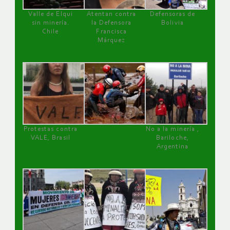
Valle de Elqui
Atentan contra
Defensoras de
sin minería.
la Defensora
Bolivia
Chile
Francisca
Márquez
Protestas contra
No a la minería ,
VALE, Brasil
Bariloche,
Argentina