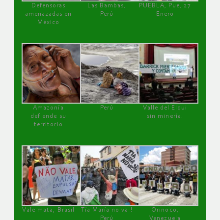
Defensoras
Las Bambas,
PUEBLA, Pue, 27
amenazadas en
Perú
Enero
México
Amazonía
Perú
Valle del Elqui
defiende su
sin minería.
territorio
Vale mata, Brasil
Tía María no va !
Orinoco,
Perú
Venezuela