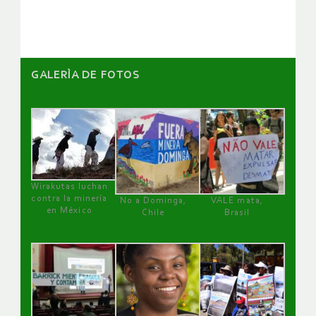
artículos
GALERÌA DE FOTOS
Wirakutas luchan
contra la minería
No a Dominga,
VALE mata,
en México
Chile
Brasil