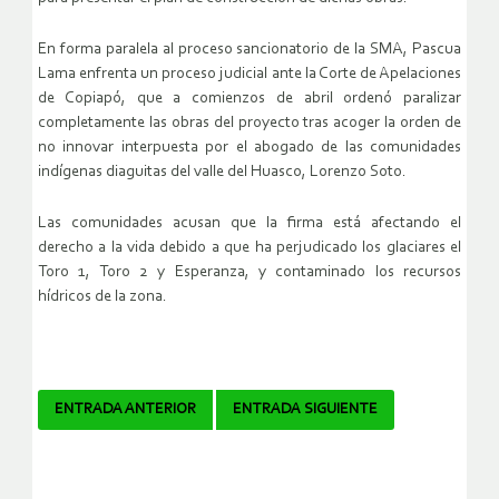
En forma paralela al proceso sancionatorio de la SMA, Pascua
Lama enfrenta un proceso judicial ante la Corte de Apelaciones
de Copiapó, que a comienzos de abril ordenó paralizar
completamente las obras del proyecto tras acoger la orden de
no innovar interpuesta por el abogado de las comunidades
indígenas diaguitas del valle del Huasco, Lorenzo Soto.
Las comunidades acusan que la firma está afectando el
derecho a la vida debido a que ha perjudicado los glaciares el
Toro 1, Toro 2 y Esperanza, y contaminado los recursos
hídricos de la zona.
Navegador
ENTRADA ANTERIOR
ENTRADA SIGUIENTE
de