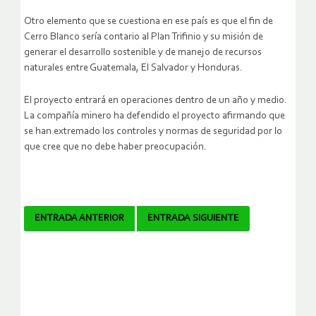
Otro elemento que se cuestiona en ese país es que el fin de
Cerro Blanco sería contario al Plan Trifinio y su misión de
generar el desarrollo sostenible y de manejo de recursos
naturales entre Guatemala, El Salvador y Honduras.
El proyecto entrará en operaciones dentro de un año y medio.
La compañía minero ha defendido el proyecto afirmando que
se han extremado los controles y normas de seguridad por lo
que cree que no debe haber preocupación.
Navegador
ENTRADA ANTERIOR
ENTRADA SIGUIENTE
de
artículos