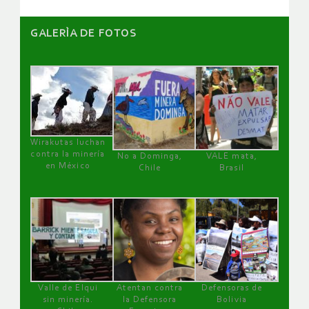
GALERÌA DE FOTOS
Wirakutas luchan
contra la minería
No a Dominga,
VALE mata,
en México
Chile
Brasil
Valle de Elqui
Atentan contra
Defensoras de
sin minería.
la Defensora
Bolivia