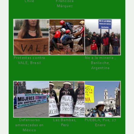
Chile
Francisca
Márquez
Protestas contra
No a la minería ,
VALE, Brasil
Bariloche,
Argentina
Defensoras
Las Bambas,
PUEBLA, Pue, 27
amenazadas en
Perú
Enero
México