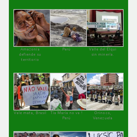
Amazonía
Perú
Valle del Elqui
defiende su
sin minería.
territorio
Vale mata, Brasil
Tía María no va !
Orinoco,
Perú
Venezuela