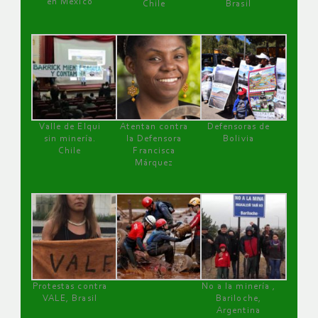
en México
Chile
Brasil
Valle de Elqui
Atentan contra
Defensoras de
sin minería.
la Defensora
Bolivia
Chile
Francisca
Márquez
Protestas contra
No a la minería ,
VALE, Brasil
Bariloche,
Argentina