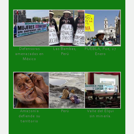
Defensoras
Las Bambas,
PUEBLA, Pue, 27
amenazadas en
Perú
Enero
México
Amazonía
Perú
Valle del Elqui
defiende su
sin minería.
territorio