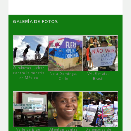
GALERÌA DE FOTOS
Wirakutas luchan
contra la minería
No a Dominga,
VALE mata,
en México
Chile
Brasil
Valle de Elqui
Atentan contra
Defensoras de