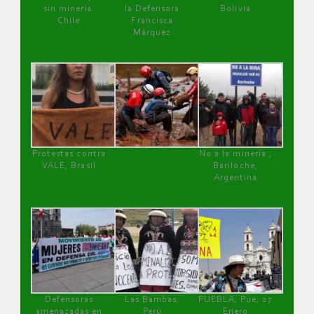
sin minería.
la Defensora
Bolivia
Chile
Francisca
Márquez
Protestas contra
No a la minería ,
VALE, Brasil
Bariloche,
Argentina
Defensoras
Las Bambas,
PUEBLA, Pue, 27
amenazadas en
Perú
Enero