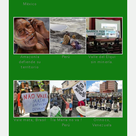
México
Amazonía
Perú
Valle del Elqui
defiende su
sin minería.
territorio
Vale mata, Brasil
Tía María no va !
Orinoco,
Perú
Venezuela