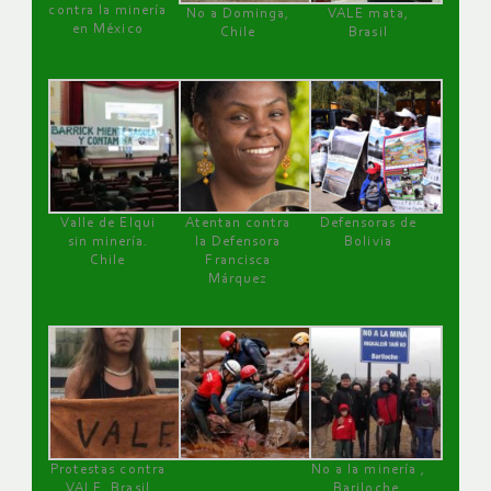
contra la minería
No a Dominga,
VALE mata,
en México
Chile
Brasil
Valle de Elqui
Atentan contra
Defensoras de
sin minería.
la Defensora
Bolivia
Chile
Francisca
Márquez
Protestas contra
No a la minería ,
VALE, Brasil
Bariloche,