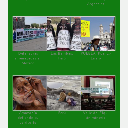
Argentina
Defensoras
Las Bambas,
PUEBLA, Pue, 27
amenazadas en
Perú
Enero
México
Amazonía
Perú
Valle del Elqui
defiende su
sin minería.
territorio