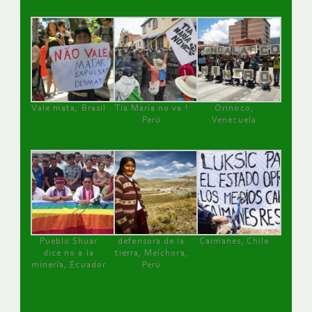
Vale mata, Brasil
Tía María no va !
Orinoco,
Perú
Venezuela
Pueblo Shuar
defensora de la
Caimanes, Chile
dice no a la
tierra, Melchora,
minería, Ecuador
Perú