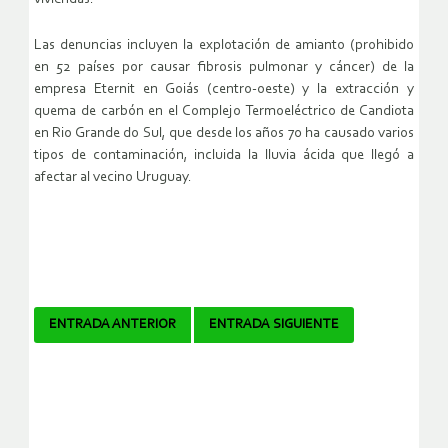
Las denuncias incluyen la explotación de amianto (prohibido
en 52 países por causar fibrosis pulmonar y cáncer) de la
empresa Eternit en Goiás (centro-oeste) y la extracción y
quema de carbón en el Complejo Termoeléctrico de Candiota
en Rio Grande do Sul, que desde los años 70 ha causado varios
tipos de contaminación, incluida la lluvia ácida que llegó a
afectar al vecino Uruguay.
Navegador
ENTRADA ANTERIOR
ENTRADA SIGUIENTE
de
artículos