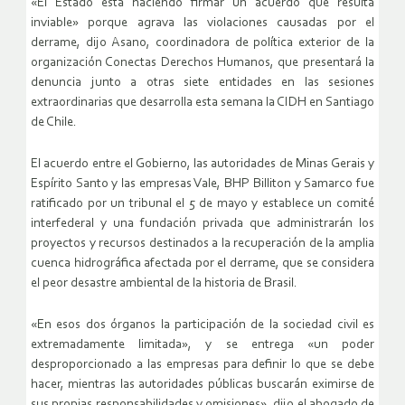
«El Estado está haciendo firmar un acuerdo que resulta
inviable» porque agrava las violaciones causadas por el
derrame, dijo Asano, coordinadora de política exterior de la
organización Conectas Derechos Humanos, que presentará la
denuncia junto a otras siete entidades en las sesiones
extraordinarias que desarrolla esta semana la CIDH en Santiago
de Chile.
El acuerdo entre el Gobierno, las autoridades de Minas Gerais y
Espírito Santo y las empresas Vale, BHP Billiton y Samarco fue
ratificado por un tribunal el 5 de mayo y establece un comité
interfederal y una fundación privada que administrarán los
proyectos y recursos destinados a la recuperación de la amplia
cuenca hidrográfica afectada por el derrame, que se considera
el peor desastre ambiental de la historia de Brasil.
«En esos dos órganos la participación de la sociedad civil es
extremadamente limitada», y se entrega «un poder
desproporcionado a las empresas para definir lo que se debe
hacer, mientras las autoridades públicas buscarán eximirse de
sus propias responsabilidades y omisiones», dijo el abogado de