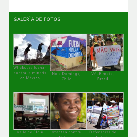
GALERÌA DE FOTOS
Wirakutas luchan
contra la minería
No a Dominga,
VALE mata,
en México
Chile
Brasil
Valle de Elqui
Atentan contra
Defensoras de