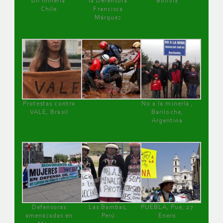
sin minería.
la Defensora
Bolivia
Chile
Francisca
Márquez
Protestas contra
No a la minería ,
VALE, Brasil
Bariloche,
Argentina
Defensoras
Las Bambas,
PUEBLA, Pue, 27
amenazadas en
Perú
Enero