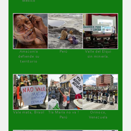
México
Amazonía
Perú
Valle del Elqui
defiende su
sin minería.
territorio
Vale mata, Brasil
Tía María no va !
Orinoco,
Perú
Venezuela