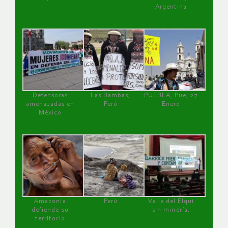
Argentina
Defensoras
Las Bambas,
PUEBLA, Pue, 27
amenazadas en
Perú
Enero
México
Amazonía
Perú
Valle del Elqui
defiende su
sin minería.
territorio