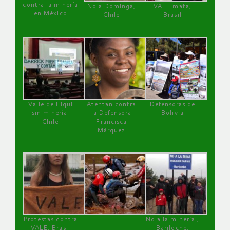
contra la minería
No a Dominga,
VALE mata,
en México
Chile
Brasil
Valle de Elqui
Atentan contra
Defensoras de
sin minería.
la Defensora
Bolivia
Chile
Francisca
Márquez
Protestas contra
No a la minería ,
VALE, Brasil
Bariloche,