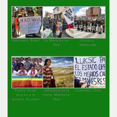
Vale mata, Brasil
Tía María no va !
Orinoco,
Perú
Venezuela
Pueblo Shuar
defensora de la
Caimanes, Chile
dice no a la
tierra, Melchora,
minería, Ecuador
Perú