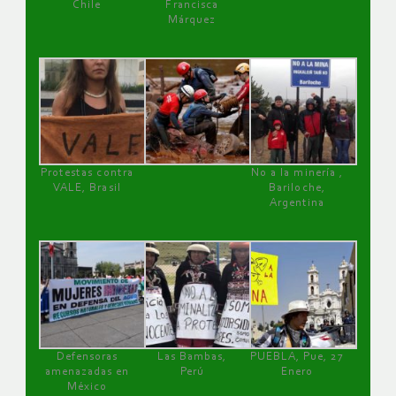
Chile
Francisca
Márquez
Protestas contra
No a la minería ,
VALE, Brasil
Bariloche,
Argentina
Defensoras
Las Bambas,
PUEBLA, Pue, 27
amenazadas en
Perú
Enero
México