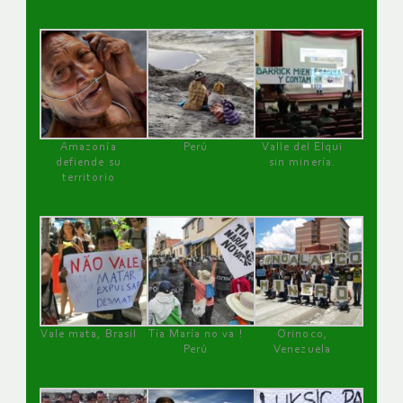
Amazonía
Perú
Valle del Elqui
defiende su
sin minería.
territorio
Vale mata, Brasil
Tía María no va !
Orinoco,
Perú
Venezuela