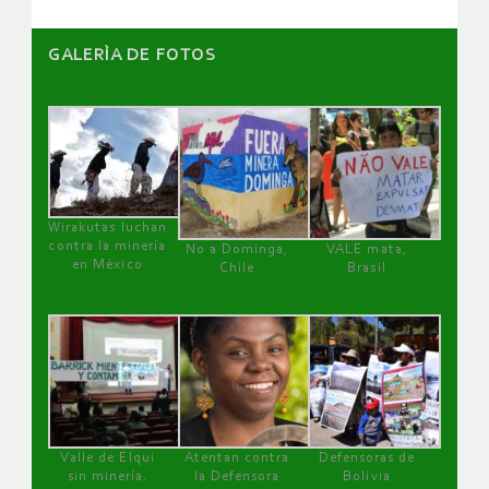
GALERÌA DE FOTOS
Wirakutas luchan
contra la minería
No a Dominga,
VALE mata,
en México
Chile
Brasil
Valle de Elqui
Atentan contra
Defensoras de
sin minería.
la Defensora
Bolivia