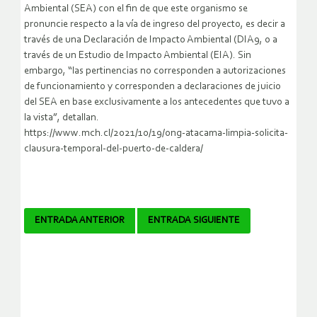
Ambiental (SEA) con el fin de que este organismo se
pronuncie respecto a la vía de ingreso del proyecto, es decir a
través de una Declaración de Impacto Ambiental (DIA9, o a
través de un Estudio de Impacto Ambiental (EIA). Sin
embargo, “las pertinencias no corresponden a autorizaciones
de funcionamiento y corresponden a declaraciones de juicio
del SEA en base exclusivamente a los antecedentes que tuvo a
la vista”, detallan.
https://www.mch.cl/2021/10/19/ong-atacama-limpia-solicita-
clausura-temporal-del-puerto-de-caldera/
Navegador
ENTRADA ANTERIOR
ENTRADA SIGUIENTE
de
artículos