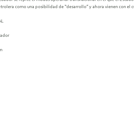
rolera como una posibilidad de “desarrollo” y ahora vienen con el c
AL
uador
om