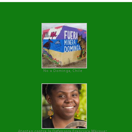
No a Dominga, Chile
Atentan contra la Defensora Francisca Márquez