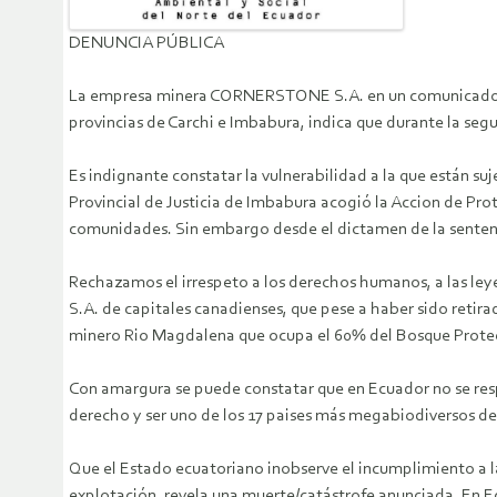
DENUNCIA PÚBLICA
La empresa minera CORNERSTONE S.A. en un comunicado de p
provincias de Carchi e Imbabura, indica que durante la seg
Es indignante constatar la vulnerabilidad a la que están suj
Provincial de Justicia de Imbabura acogió la Accion de Pro
comunidades. Sin embargo desde el dictamen de la sentenc
Rechazamos el irrespeto a los derechos humanos, a las le
S.A. de capitales canadienses, que pese a haber sido retira
minero Rio Magdalena que ocupa el 60% del Bosque Protect
Con amargura se puede constatar que en Ecuador no se resp
derecho y ser uno de los 17 paises más megabiodiversos d
Que el Estado ecuatoriano inobserve el incumplimiento a la
explotación, revela una muerte/catástrofe anunciada. En Ec