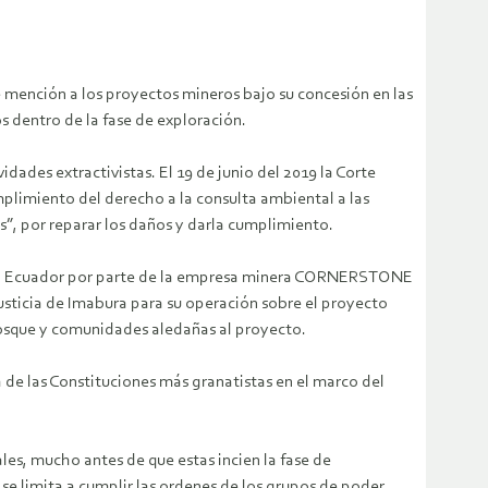
ención a los proyectos mineros bajo su concesión en las
s dentro de la fase de exploración.
dades extractivistas. El 19 de junio del 2019 la Corte
mplimiento del derecho a la consulta ambiental a las
”, por reparar los daños y darla cumplimiento.
a del Ecuador por parte de la empresa minera CORNERSTONE
 Justicia de Imabura para su operación sobre el proyecto
bosque y comunidades aledañas al proyecto.
de las Constituciones más granatistas en el marco del
les, mucho antes de que estas incien la fase de
se limita a cumplir las ordenes de los grupos de poder