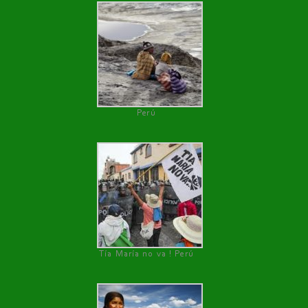
Perú
Tía María no va ! Perú