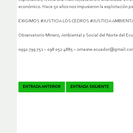
económico. Hace 50 años nos impusieron la explotación pet
EXIGIMOS #JUSTICIA LOS CEDROS #JUSTICIA AMBIENT
Observatorio Minero, Ambiental y Social del Norte del Ec
0992 799 751 – 098 052 4885 – omasne.ecuador@gmail.c
Navegador
ENTRADA ANTERIOR
ENTRADA SIGUIENTE
de
artículos