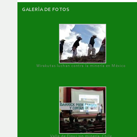
GALERÌA DE FOTOS
Wirakutas luchan contra la minería en México
Valle de Elqui sin minería. Chile