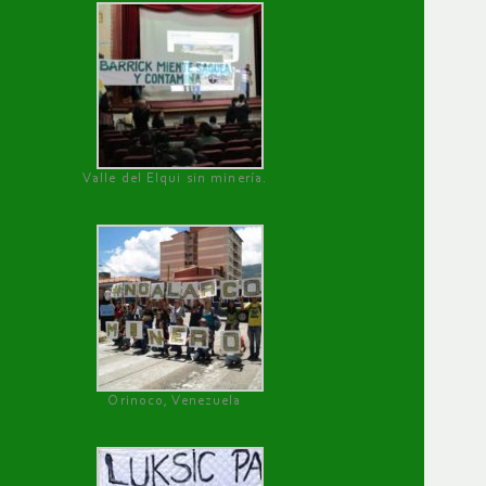
Valle del Elqui sin minería.
Orinoco, Venezuela