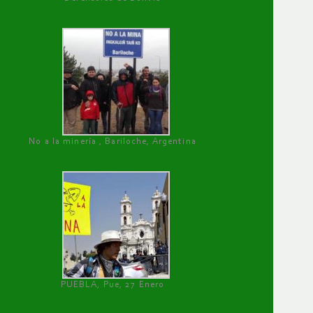
No a la minería , Bariloche, Argentina
PUEBLA, Pue, 27 Enero