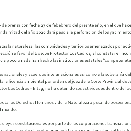
rensa con fecha 27 de febebrero del presnte año, en el que hace m
unda mitad del año 2020 dará paso a la perforación de los yacimiento
etas la naturaleza, las comunidades y terriorios amenazados por activi
tección a favor del Bosque Protector Los Cedros, al constatar el incu
ia poco o nada han hecho las instituciones estatales “competenetes
yes nacionales y acuerdos interanacionales asi como a la soberaní
da la licencia ambiental por orden del juez de la Corte Provincial de
or Los Cedros – Intag, no ha detenido sus actividades dentro del 
eta los Derechos Humanos y de la Naturaleza a pesar de poseer una 
el mundo.
s leyes constitucionales por parte de las corporaciones transnaciona
uador se repite el modus operandi transnacional en el que el Estado 