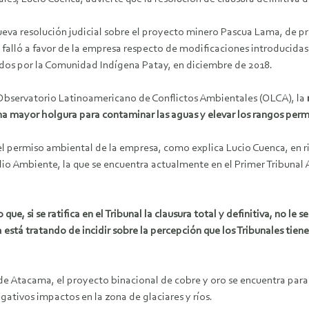
eva resolución judicial sobre el proyecto minero Pascua Lama, de pr
falló a favor de la empresa respecto de modificaciones introducidas
dos por la Comunidad Indígena Patay, en diciembre de 2018.
 Observatorio Latinoamericano de Conflictos Ambientales (OLCA), la
una mayor holgura para contaminar las aguas y elevar los rangos permi
el permiso ambiental de la empresa, como explica Lucio Cuenca, en rig
dio Ambiente, la que se encuentra actualmente en el Primer Tribunal
ue, si se ratifica en el Tribunal la clausura total y definitiva, no le 
tá tratando de incidir sobre la percepción que los Tribunales tiene
 de Atacama, el proyecto binacional de cobre y oro se encuentra par
ativos impactos en la zona de glaciares y ríos.