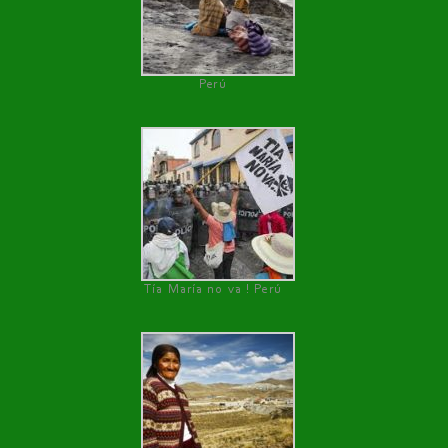
Perú
Tía María no va ! Perú