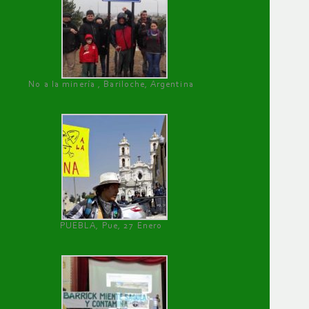
No a la minería , Bariloche, Argentina
PUEBLA, Pue, 27 Enero