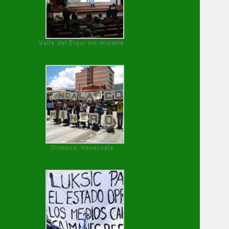
Valle del Elqui sin minería.
Orinoco, Venezuela