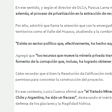
En ese sentido, y según el director de OLCA, Pascua Lama
además, el proceso de privatización en la extracción de rec
Por ello, advirtió que llama la atención que con la enverga
territorios como el Valle del Huasco, aludiendo a la combi
“Existe un sector político que, efectivamente, ha hecho s
Agregó que
“los recursos que mueve la minería privada t
fomento de la corrupción que, incluso, ha logrado obtener 
Cabe recordar que si bien la Resolución de Calificación Am
permisos para concretar la construcción del proyecto.
En ese contexto, Lucio Cuenca afirmó que
“el Tratado Mine
Chile y Argentina, ha sido un fracaso”
, destacando el mérito
defensa de los glaciares y la fragilidad hídrica.