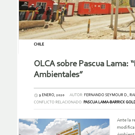
CHILE
OLCA sobre Pascua Lama: “H
Ambientales”
9 ENERO, 2020
AUTOR:
FERNANDO SEYMOUR D., RAD
CONFLICTO RELACIONADO:
PASCUA LAMA-BARRICK GOL
Ante la r
modifica
Ambiental