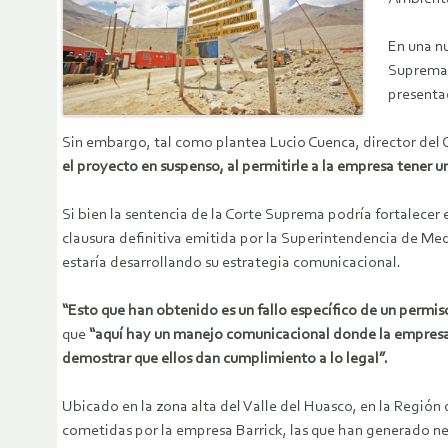
En una nu
Suprema 
presenta
Sin embargo, tal como plantea Lucio Cuenca, director del
el proyecto en suspenso, al permitirle a la empresa tener 
Si bien la sentencia de la Corte Suprema podría fortalecer 
clausura definitiva emitida por la Superintendencia de Me
estaría desarrollando su estrategia comunicacional.
“Esto que han obtenido es un fallo específico de un permiso q
que
“aquí hay un manejo comunicacional donde la empresa es
demostrar que ellos dan cumplimiento a lo legal”.
Ubicado en la zona alta del Valle del Huasco, en la Región
cometidas por la empresa Barrick, las que han generado neg