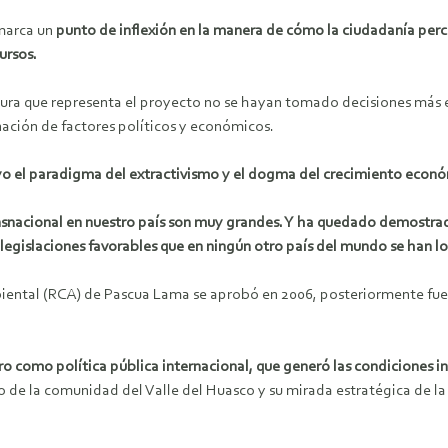
 marca un
punto de inflexión en la manera de cómo la ciudadanía perci
ursos.
dura que representa el proyecto no se hayan tomado decisiones más es
nación de factores políticos y económicos.
uyo el paradigma del extractivismo y el dogma del crecimiento econó
ransnacional en nuestro país son muy grandes. Y ha quedado demostr
legislaciones favorables que en ningún otro país del mundo se han l
biental (RCA) de Pascua Lama se aprobó en 2006, posteriormente fuero
ro como política pública internacional, que generó las condiciones i
 de la comunidad del Valle del Huasco y su mirada estratégica de la val