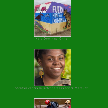
No a Dominga, Chile
Atentan contra la Defensora Francisca Márquez