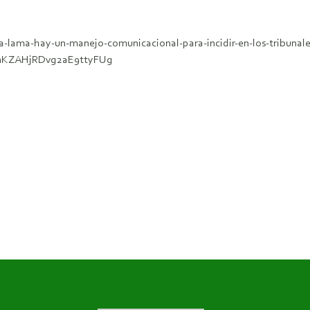
cua-lama-hay-un-manejo-comunicacional-para-incidir-en-los-tribunal
lnKZAHjRDvg2aE9ttyFUg