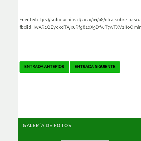
Fuente:https://radio.uchile.cl/2020/01/08/olca-sobre-pas
fbclid=IwAR2QEyqkdTAjxuRfg81bX9DfvJT7wTXV2lIoOm
Navegador
ENTRADA ANTERIOR
ENTRADA SIGUIENTE
de
artículos
GALERÌA DE FOTOS