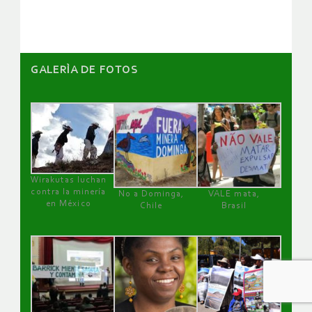
artículos
GALERÌA DE FOTOS
Wirakutas luchan
contra la minería
No a Dominga,
VALE mata,
en México
Chile
Brasil