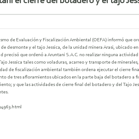
i el cierre del botadero y el tajo Je
smo de Evaluación y Fiscalización Ambiental (OEFA) informó que ordenó
de desmonte y el tajo Jessica, de la unidad minera Arasi, ubicado en 
d precisó que ordenó a Aruntani S.A.C. no realizar ninguna actividad 
 Tajo Jessica tales como voladuras, acarreo y transporte de minerale
dad de fiscalización ambiental también ordena ejecutar el cierre fina
to de tres afloramientos ubicados en la parte baja del botadero a f
iento; y que las actividades de cierre final del botadero y del Tajo Je
ntes.
14963.html