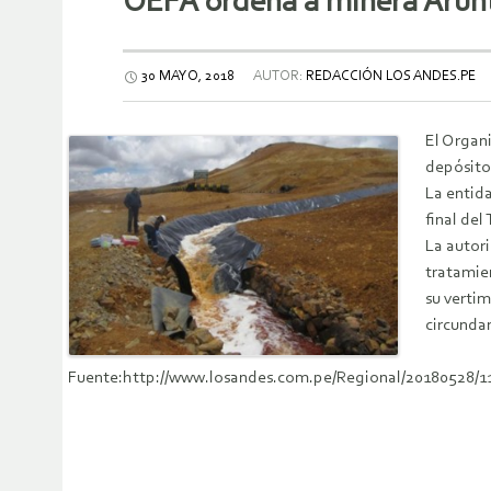
OEFA ordena a minera Aruntan
30 MAYO, 2018
AUTOR:
REDACCIÓN LOS ANDES.PE
El Organi
depósito 
La entida
final del
La autori
tratamien
su vertim
circunda
Fuente:http://www.losandes.com.pe/Regional/20180528/1