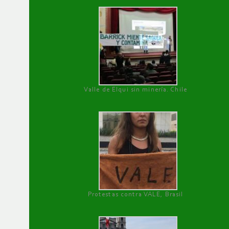
Valle de Elqui sin minería. Chile
Protestas contra VALE, Brasil